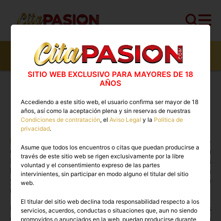
4455
perfiles,
1575
perfiles verificados y
455
con
video
SITIO WEB EXCLUSIVO PARA MAYORES DE 18
AÑOS
Antes PASION.COM ❤️
Accediendo a este sitio web, el usuario confirma ser mayor de 18
Ahora Cita PASION.COM
años, así como la aceptación plena y sin reservas de nuestras
Condiciones de contratación
, el
Aviso Legal
y la
Política de
privacidad
.
Pasion.com ahora es Cita PASION.COM
, el relevo
Asume que todos los encuentros o citas que puedan producirse a
oficial y de nuevo, la plataforma de anuncios líder en
través de este sitio web se rigen exclusivamente por la libre
España. Si buscabas tu portal de siempre, has
voluntad y el consentimiento expreso de las partes
llegado al lugar correcto: una web renovada, segura
intervinientes, sin participar en modo alguno el titular del sitio
y diseñada para ofrecerte la mejor experiencia de
web.
usuario.
El titular del sitio web declina toda responsabilidad respecto a los
Las mejores
escorts de pasion.com
y acompañantes
servicios, acuerdos, conductas o situaciones que, aun no siendo
de lujo te esperan en esta nueva etapa. Nuestra
promovidos o anunciados en la web, puedan producirse durante