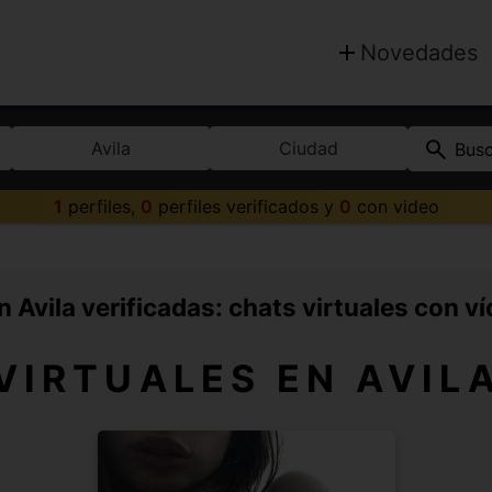
Novedades
Avila
Ciudad
Bus
1
perfiles,
0
perfiles verificados y
0
con video
 Avila verificadas: chats virtuales con v
VIRTUALES EN AVIL