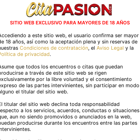
¡Hola! Soy una chica joven,
auténtica y apasionada,
dispuesta a ofrecerte una
SITIO WEB EXCLUSIVO PARA MAYORES DE 18 AÑOS
experiencia virtual ún...
Accediendo a este sitio web, el usuario confirma ser mayor
de 18 años, así como la aceptación plena y sin reservas de
nuestras
Condiciones de contratación
, el
Aviso Legal
y la
Puerto Castilla
Política de privacidad
.
Asume que todos los encuentros o citas que puedan
producirse a través de este sitio web se rigen
exclusivamente por la libre voluntad y el consentimiento
ncuentra Virtuales en otras localidad
expreso de las partes intervinientes, sin participar en modo
alguno el titular del sitio web.
Puerto Castilla
El titular del sitio web declina toda responsabilidad
respecto a los servicios, acuerdos, conductas o situaciones
que, aun no siendo promovidos o anunciados en la web,
puedan producirse durante los encuentros entre las partes
Otras categorías
intervinientes.