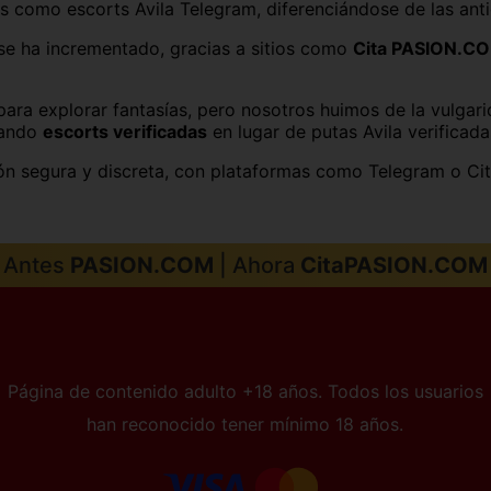
os como escorts Avila Telegram, diferenciándose de las ant
Murcia
Navarra
e ha incrementado, gracias a sitios como
Cita PASION.C
Pontevedra
Salamanca
 para explorar fantasías, pero nosotros huimos de la vulga
Soria
Tarragona
tando
escorts verificadas
en lugar de putas Avila verificad
Toledo
Valencia
sión segura y discreta, con plataformas como Telegram o 
Zamora
Zaragoza
Antes
PASION.COM
| Ahora
CitaPASION.COM
Página de contenido adulto +18 años. Todos los usuarios
han reconocido tener mínimo 18 años.