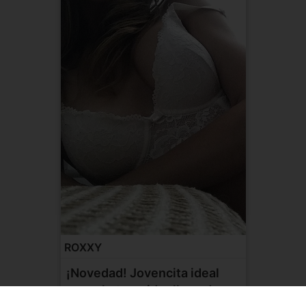
ROXXY
¡Novedad! Jovencita ideal
para chats y videollamad...