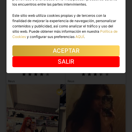
los encuentros entre las partes intervinientes.
Este sitio web utiliza cookies propias y de terceros con la
finalidad de mejorar la experiencia de navegación, personalizar
contenidos y publicidad, así como analizar el tráfico y uso del
sitio web. Puede obtener más información en nuestra
Política de
Cookies
y configurar sus preferencias
AQUÍ
.
ACEPTAR
MYLLENA
POMBA GIRA
SALIR
Brasileña autentica y muy guapa.
Chica trans colombiana en Reus.
Reus
Reus