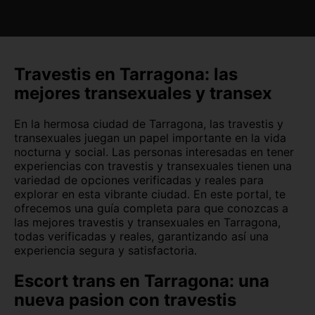
Baleares
Barcelona
Burgos
Cáceres
Cádiz
Canarias
Travestis en Tarragona: las
mejores transexuales y transex
Cantabria
Castellón
En la hermosa ciudad de Tarragona, las travestis y
Ceuta
Ciudad Real
transexuales juegan un papel importante en la vida
nocturna y social. Las personas interesadas en tener
Córdoba
Cuenca
experiencias con travestis y transexuales tienen una
variedad de opciones verificadas y reales para
Girona
Granada
explorar en esta vibrante ciudad. En este portal, te
ofrecemos una guía completa para que conozcas a
Guadalajara
Guipúzcoa
las mejores travestis y transexuales en Tarragona,
todas verificadas y reales, garantizando así una
Huelva
Huesca
experiencia segura y satisfactoria.
Jaén
La Rioja
Escort trans en Tarragona: una
nueva pasion con travestis
León
Lleida