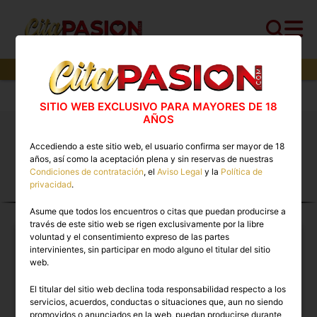
11
perfiles,
4
perfiles verificados y
4
con video
Cita PASION.COM
>
Travestis
>
Tarragona
SITIO WEB EXCLUSIVO PARA MAYORES DE 18
AÑOS
Travestis Tarragona 🔥 Escorts trans con vídeos
Accediendo a este sitio web, el usuario confirma ser mayor de 18
reales disponibles ahora
años, así como la aceptación plena y sin reservas de nuestras
Condiciones de contratación
, el
Aviso Legal
y la
Política de
privacidad
.
TRAVESTIS EN TARRAGONA
Asume que todos los encuentros o citas que puedan producirse a
través de este sitio web se rigen exclusivamente por la libre
voluntad y el consentimiento expreso de las partes
intervinientes, sin participar en modo alguno el titular del sitio
web.
El titular del sitio web declina toda responsabilidad respecto a los
servicios, acuerdos, conductas o situaciones que, aun no siendo
promovidos o anunciados en la web, puedan producirse durante