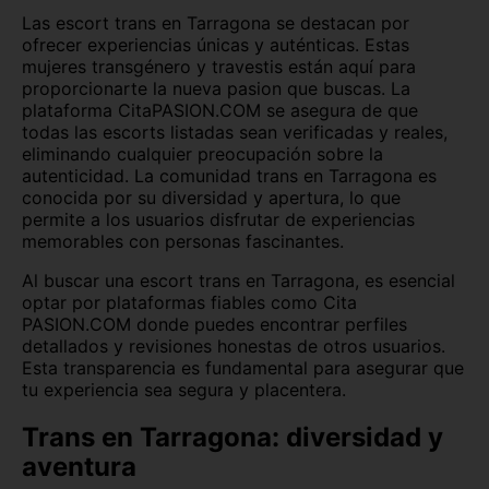
Las escort trans en Tarragona se destacan por
Lugo
Madrid
ofrecer experiencias únicas y auténticas. Estas
mujeres transgénero y travestis están aquí para
Málaga
Melilla
proporcionarte la nueva pasion que buscas. La
plataforma CitaPASION.COM se asegura de que
Murcia
Navarra
todas las escorts listadas sean verificadas y reales,
eliminando cualquier preocupación sobre la
Ourense
Palencia
autenticidad. La comunidad trans en Tarragona es
conocida por su diversidad y apertura, lo que
Pontevedra
Salamanca
permite a los usuarios disfrutar de experiencias
memorables con personas fascinantes.
Segovia
Sevilla
Al buscar una escort trans en Tarragona, es esencial
optar por plataformas fiables como Cita
Soria
Tenerife
PASION.COM donde puedes encontrar perfiles
detallados y revisiones honestas de otros usuarios.
Teruel
Toledo
Esta transparencia es fundamental para asegurar que
tu experiencia sea segura y placentera.
Valencia
Valladolid
Trans en Tarragona: diversidad y
Vizcaya
Zamora
aventura
Zaragoza