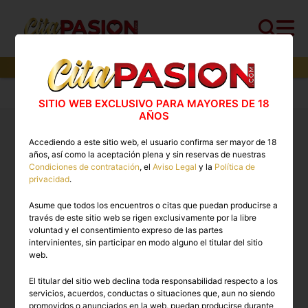
1
perfiles,
0
perfiles verificados y
0
con video
Cita PASION.COM
>
Travestis
>
Lleida
SITIO WEB EXCLUSIVO PARA MAYORES DE 18
AÑOS
Travestis Lleida 🔥 Escorts trans con vídeos reales
Accediendo a este sitio web, el usuario confirma ser mayor de 18
disponibles ahora
años, así como la aceptación plena y sin reservas de nuestras
Condiciones de contratación
, el
Aviso Legal
y la
Política de
privacidad
.
TRAVESTIS EN LLEIDA
Asume que todos los encuentros o citas que puedan producirse a
través de este sitio web se rigen exclusivamente por la libre
voluntad y el consentimiento expreso de las partes
intervinientes, sin participar en modo alguno el titular del sitio
web.
El titular del sitio web declina toda responsabilidad respecto a los
servicios, acuerdos, conductas o situaciones que, aun no siendo
promovidos o anunciados en la web, puedan producirse durante