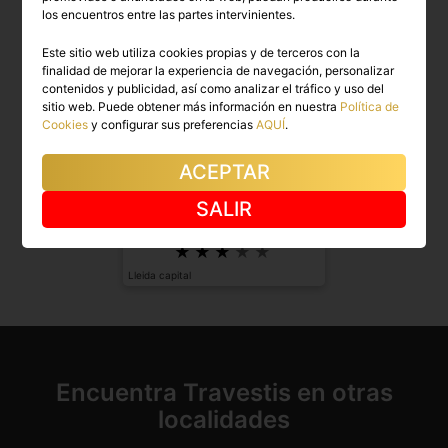
los encuentros entre las partes intervinientes.
Este sitio web utiliza cookies propias y de terceros con la
finalidad de mejorar la experiencia de navegación, personalizar
contenidos y publicidad, así como analizar el tráfico y uso del
sitio web. Puede obtener más información en nuestra
Política de
Cookies
y configurar sus preferencias
AQUÍ
.
ACEPTAR
SUSSY
SALIR
Madurita CD gordita, ideal para toda
clase de aven...
Lleida capital
Encuentra Travestis en otras
localidades