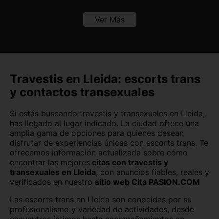
Avila
Badajoz
Ver Más
Baleares
Barcelona
Burgos
Cáceres
Cádiz
Canarias
Travestis en Lleida: escorts trans
y contactos transexuales
Cantabria
Castellón
Si estás buscando travestis y transexuales en Lleida,
Ceuta
Ciudad Real
has llegado al lugar indicado. La ciudad ofrece una
amplia gama de opciones para quienes desean
Córdoba
Cuenca
disfrutar de experiencias únicas con escorts trans. Te
ofrecemos información actualizada sobre cómo
Girona
Granada
encontrar las mejores
citas con travestis y
transexuales en Lleida
, con anuncios fiables, reales y
Guadalajara
Guipúzcoa
verificados en nuestro
sitio web Cita PASION.COM
Huelva
Huesca
Las escorts trans en Lleida son conocidas por su
profesionalismo y variedad de actividades, desde
Jaén
La Rioja
encuentros íntimos hasta acompañamientos en