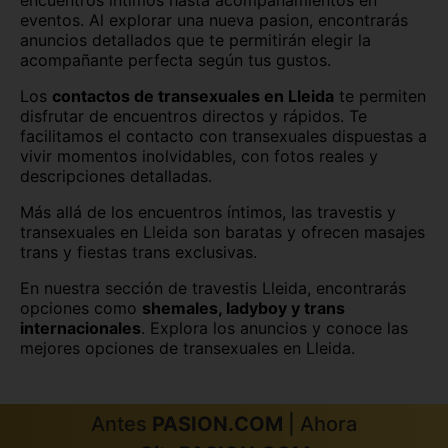
eventos. Al explorar una nueva pasion, encontrarás
anuncios detallados que te permitirán elegir la
León
Lugo
acompañante perfecta según tus gustos.
Madrid
Málaga
Los
contactos de transexuales en Lleida
te permiten
disfrutar de encuentros directos y rápidos. Te
Melilla
Murcia
facilitamos el contacto con transexuales dispuestas a
vivir momentos inolvidables, con fotos reales y
Navarra
Ourense
descripciones detalladas.
Palencia
Pontevedra
Más allá de los encuentros íntimos, las travestis y
transexuales en Lleida son baratas y ofrecen masajes
Salamanca
Segovia
trans y fiestas trans exclusivas.
En nuestra sección de travestis Lleida, encontrarás
Sevilla
Soria
opciones como
shemales, ladyboy y trans
internacionales
. Explora los anuncios y conoce las
Tarragona
Tenerife
mejores opciones de transexuales en Lleida.
Teruel
Toledo
Valencia
Valladolid
Antes
PASION.COM
| Ahora