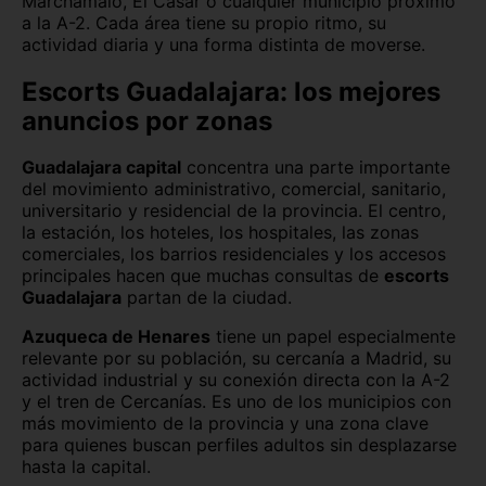
Marchamalo, El Casar o cualquier municipio próximo
Navarra
Ourense
a la A-2. Cada área tiene su propio ritmo, su
actividad diaria y una forma distinta de moverse.
Palencia
Pontevedra
Escorts Guadalajara: los mejores
Salamanca
Segovia
anuncios por zonas
Sevilla
Soria
Guadalajara capital
concentra una parte importante
del movimiento administrativo, comercial, sanitario,
Tarragona
Tenerife
universitario y residencial de la provincia. El centro,
la estación, los hoteles, los hospitales, las zonas
Teruel
Toledo
comerciales, los barrios residenciales y los accesos
principales hacen que muchas consultas de
escorts
Valencia
Valladolid
Guadalajara
partan de la ciudad.
Vizcaya
Zamora
Azuqueca de Henares
tiene un papel especialmente
relevante por su población, su cercanía a Madrid, su
Zaragoza
actividad industrial y su conexión directa con la A-2
y el tren de Cercanías. Es uno de los municipios con
más movimiento de la provincia y una zona clave
para quienes buscan perfiles adultos sin desplazarse
hasta la capital.