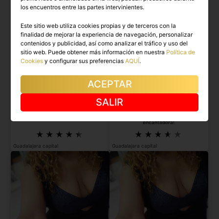
los encuentros entre las partes intervinientes.
Este sitio web utiliza cookies propias y de terceros con la
finalidad de mejorar la experiencia de navegación, personalizar
contenidos y publicidad, así como analizar el tráfico y uso del
sitio web. Puede obtener más información en nuestra
Política de
Cookies
y configurar sus preferencias
AQUÍ
.
ACEPTAR
SALIR
IRENE
ALMA
Chica española discreta, ¡te encantaré!
¡Soy juguetona, divertida, amable y
encantadora!
Guadalajara capital
Guadalajara capital