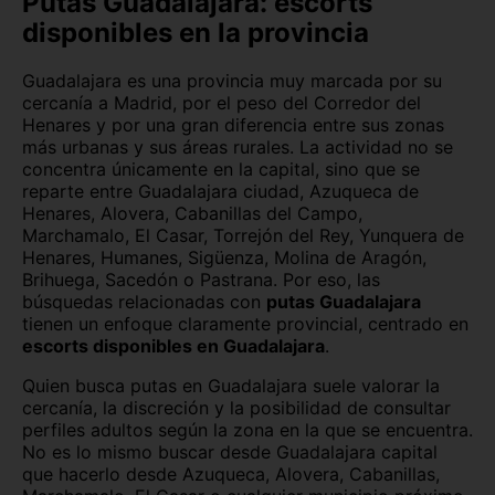
Putas Guadalajara: escorts
disponibles en la provincia
Cantabria
Castellón
Guadalajara es una provincia muy marcada por su
Ceuta
Ciudad Real
cercanía a Madrid, por el peso del Corredor del
Henares y por una gran diferencia entre sus zonas
Córdoba
Cuenca
más urbanas y sus áreas rurales. La actividad no se
concentra únicamente en la capital, sino que se
Girona
Granada
reparte entre Guadalajara ciudad, Azuqueca de
Henares, Alovera, Cabanillas del Campo,
Guipúzcoa
Huelva
Marchamalo, El Casar, Torrejón del Rey, Yunquera de
Henares, Humanes, Sigüenza, Molina de Aragón,
Huesca
Jaén
Brihuega, Sacedón o Pastrana. Por eso, las
búsquedas relacionadas con
putas Guadalajara
La Rioja
León
tienen un enfoque claramente provincial, centrado en
escorts disponibles en Guadalajara
.
Lleida
Lugo
Quien busca putas en Guadalajara suele valorar la
cercanía, la discreción y la posibilidad de consultar
Madrid
Málaga
perfiles adultos según la zona en la que se encuentra.
No es lo mismo buscar desde Guadalajara capital
Melilla
Murcia
que hacerlo desde Azuqueca, Alovera, Cabanillas,