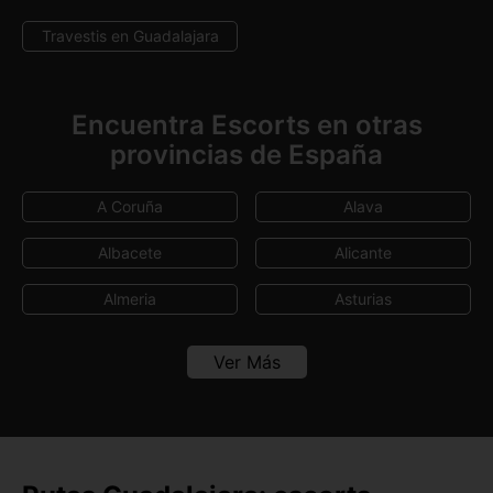
Travestis en Guadalajara
Encuentra Escorts en otras
provincias de España
A Coruña
Alava
Albacete
Alicante
Almeria
Asturias
Avila
Badajoz
Ver Más
Baleares
Barcelona
Burgos
Cáceres
Cádiz
Canarias