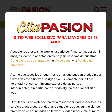
12
perfiles,
2
perfiles verificados y
0
con video
Cita PASION.COM
>
Escorts
>
Guadalajara
SITIO WEB EXCLUSIVO PARA MAYORES DE 18
AÑOS
Putas Guadalajara. ❤️ Los mejores anuncios de
Accediendo a este sitio web, el usuario confirma ser mayor de 18
Escorts en Cita PASION.COM
años, así como la aceptación plena y sin reservas de nuestras
Condiciones de contratación
, el
Aviso Legal
y la
Política de
privacidad
.
ESCORTS EN
Asume que todos los encuentros o citas que puedan producirse a
GUADALAJARA
través de este sitio web se rigen exclusivamente por la libre
voluntad y el consentimiento expreso de las partes
intervinientes, sin participar en modo alguno el titular del sitio
web.
El titular del sitio web declina toda responsabilidad respecto a los
servicios, acuerdos, conductas o situaciones que, aun no siendo
promovidos o anunciados en la web, puedan producirse durante