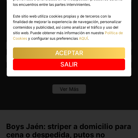
los encuentros entre las partes intervinientes.
Este sitio web utiliza cookies propias y de terceros con la
Encuentra Boys en otras
finalidad de mejorar la experiencia de navegación, personalizar
contenidos y publicidad, así como analizar el tráfico y uso del
provincias de España
sitio web. Puede obtener más información en nuestra
Política de
Cookies
y configurar sus preferencias
AQUÍ
.
A Coruña
Alava
ACEPTAR
Albacete
Alicante
SALIR
Almeria
Asturias
Avila
Badajoz
Ver Más
Baleares
Barcelona
Burgos
Cáceres
Cádiz
Canarias
Boys Jaén: striper a domicilio para
cena o despedida, putos no
Cantabria
Castellón