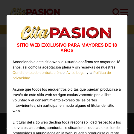
0
perfiles,
0
perfiles verificados y
0
con video
Cita PASION.COM
>
Boys
>
Jaén
SITIO WEB EXCLUSIVO PARA MAYORES DE 18
AÑOS
Boys Jaén: stripers para despedidas, gigolos y
Accediendo a este sitio web, el usuario confirma ser mayor de 18
chicos, putos no
años, así como la aceptación plena y sin reservas de nuestras
Condiciones de contratación
, el
Aviso Legal
y la
Política de
privacidad
.
Lo sentimos, actualmente no hay perfiles
Asume que todos los encuentros o citas que puedan producirse a
disponibles para esta búsqueda.
través de este sitio web se rigen exclusivamente por la libre
voluntad y el consentimiento expreso de las partes
intervinientes, sin participar en modo alguno el titular del sitio
web.
Otras categorías
El titular del sitio web declina toda responsabilidad respecto a los
servicios, acuerdos, conductas o situaciones que, aun no siendo
Escorts en Jaén
Travestis en Jaén
promovidos o anunciados en la web, puedan producirse durante