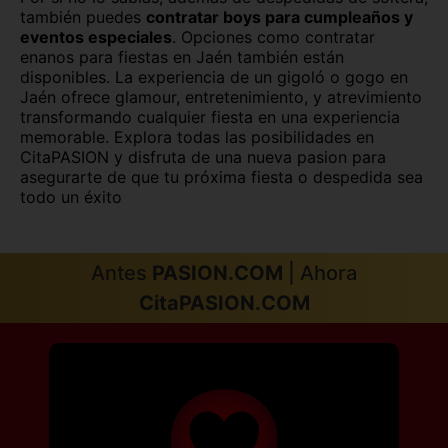
Palencia
Pontevedra
también puedes
contratar boys para cumpleaños y
eventos especiales
. Opciones como contratar
Salamanca
Segovia
enanos para fiestas en Jaén también están
disponibles. La experiencia de un gigoló o gogo en
Sevilla
Soria
Jaén ofrece glamour, entretenimiento, y atrevimiento
transformando cualquier fiesta en una experiencia
Tarragona
Tenerife
memorable. Explora todas las posibilidades en
CitaPASION y disfruta de una nueva pasion para
asegurarte de que tu próxima fiesta o despedida sea
Teruel
Toledo
todo un éxito
Valencia
Valladolid
Vizcaya
Zamora
Antes
PASION.COM
| Ahora
CitaPASION.COM
Zaragoza