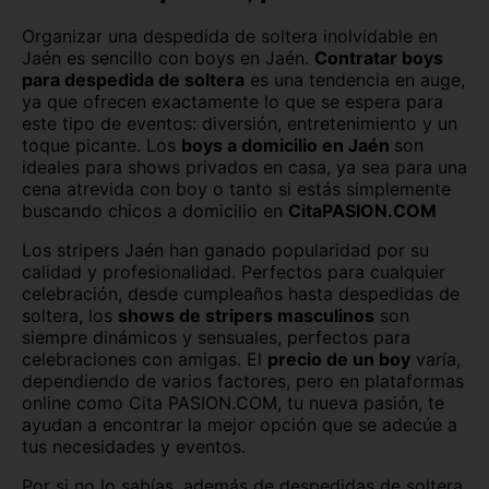
Organizar una despedida de soltera inolvidable en
Ceuta
Ciudad Real
Jaén es sencillo con boys en Jaén.
Contratar boys
para despedida de soltera
es una tendencia en auge,
Córdoba
Cuenca
ya que ofrecen exactamente lo que se espera para
este tipo de eventos: diversión, entretenimiento y un
Girona
Granada
toque picante. Los
boys a domicilio en Jaén
son
ideales para shows privados en casa, ya sea para una
Guadalajara
Guipúzcoa
cena atrevida con boy o tanto si estás simplemente
buscando chicos a domicilio en
CitaPASION.COM
Huelva
Huesca
Los stripers Jaén han ganado popularidad por su
La Rioja
León
calidad y profesionalidad. Perfectos para cualquier
celebración, desde cumpleaños hasta despedidas de
soltera, los
shows de stripers masculinos
son
Lleida
Lugo
siempre dinámicos y sensuales, perfectos para
celebraciones con amigas. El
precio de un boy
varía,
Madrid
Málaga
dependiendo de varios factores, pero en plataformas
online como Cita PASION.COM, tu nueva pasión, te
Melilla
Murcia
ayudan a encontrar la mejor opción que se adecúe a
tus necesidades y eventos.
Navarra
Ourense
Por si no lo sabías, además de despedidas de soltera,