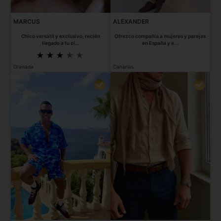
MARCUS
ALEXANDER
Chico versátil y exclusivo, recién
Ofrezco compañía a mujeres y parejas
llegado a tu ci...
en España y e...
Granada
Canarias