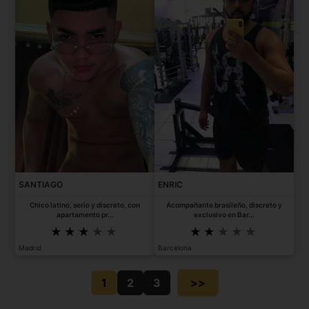
SANTIAGO
ENRIC
Chico latino, serio y discreto, con
Acompañante brasileño, discreto y
apartamento pr...
exclusivo en Bar...
Madrid
Barcelona
1
2
3
>>