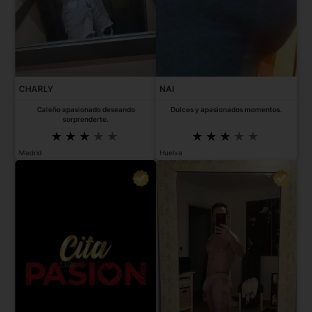
CHARLY
NAI
Caleño apasionado deseando
Dulces y apasionados momentos.
sorprenderte.
Madrid
Huelva