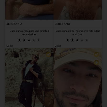
JEREZANO
JEREZANO
Busco una chica para una amistad
Busco una chica, no importa ni la edad
encantadora.
ni el físic
Cádiz
Cádiz