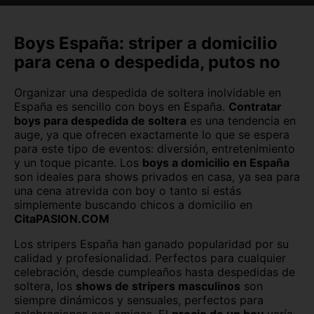
Cádiz capital
Castellón capital
Ceuta capital
Ciudad Real capital
Boys España: striper a domicilio
para cena o despedida, putos no
Córdoba capital
Cuenca capital
Organizar una despedida de soltera inolvidable en
Girona capital
Granada capital
España es sencillo con boys en España.
Contratar
boys para despedida de soltera
es una tendencia en
Guadalajara capital
Huelva capital
auge, ya que ofrecen exactamente lo que se espera
para este tipo de eventos: diversión, entretenimiento
Huesca capital
Jaén capital
y un toque picante. Los
boys a domicilio en España
son ideales para shows privados en casa, ya sea para
Las Palmas
León capital
una cena atrevida con boy o tanto si estás
simplemente buscando chicos a domicilio en
Lleida capital
Logroño
CitaPASION.COM
Lugo capital
Madrid capital
Los stripers España han ganado popularidad por su
calidad y profesionalidad. Perfectos para cualquier
celebración, desde cumpleaños hasta despedidas de
Málaga capital
Melilla capital
soltera, los
shows de stripers masculinos
son
siempre dinámicos y sensuales, perfectos para
Murcia capital
Ourense capital
celebraciones con amigas. El
precio de un boy
varía,