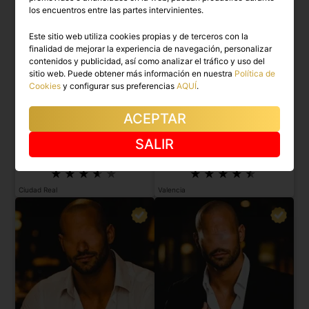
los encuentros entre las partes intervinientes.
Este sitio web utiliza cookies propias y de terceros con la
finalidad de mejorar la experiencia de navegación, personalizar
contenidos y publicidad, así como analizar el tráfico y uso del
sitio web. Puede obtener más información en nuestra
Política de
Cookies
y configurar sus preferencias
AQUÍ
.
ACEPTAR
ASIER
CHRISTIAN
SALIR
Acompañante masculino, elegante y
Acompañante para mujeres en España
seductor para mu...
y extranjero.
Ciudad Real
Valencia