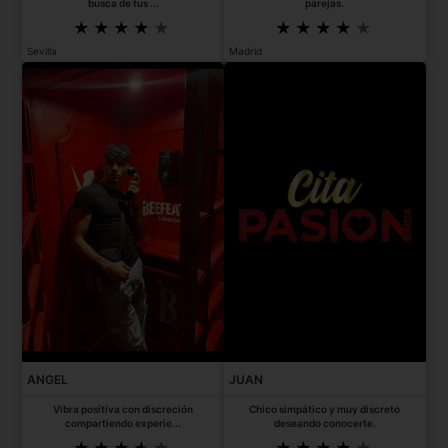
busca de tus ...
parejas.
Sevilla
Madrid
ANGEL
JUAN
Vibra positiva con discreción
Chico simpático y muy discreto
compartiendo experie...
deseando conocerte.