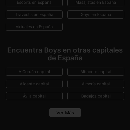
Escorts en España
Masajistas en España
Lugo
Madrid
Travestis en España
Gays en España
Málaga
Murcia
Virtuales en España
Salamanca
Sevilla
Tenerife
Toledo
Encuentra Boys en otras capitales
de España
Valencia
Valladolid
Vizcaya
Zaragoza
A Coruña capital
Albacete capital
Alicante capital
Almería capital
Ávila capital
Badajoz capital
Barcelona capital
Bilbao
Ver Más
Burgos capital
Cáceres capital