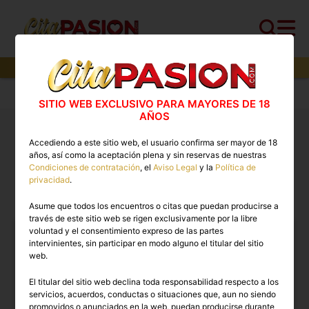
152
perfiles,
70
perfiles verificados y
6
con video
Cita PASION.COM
>
Boys
SITIO WEB EXCLUSIVO PARA MAYORES DE 18
AÑOS
Boys España: stripers para despedidas, gigolos y
Accediendo a este sitio web, el usuario confirma ser mayor de 18
chicos, putos no
años, así como la aceptación plena y sin reservas de nuestras
Condiciones de contratación
, el
Aviso Legal
y la
Política de
privacidad
.
BOYS EN ESPAÑA
Asume que todos los encuentros o citas que puedan producirse a
través de este sitio web se rigen exclusivamente por la libre
voluntad y el consentimiento expreso de las partes
intervinientes, sin participar en modo alguno el titular del sitio
web.
El titular del sitio web declina toda responsabilidad respecto a los
servicios, acuerdos, conductas o situaciones que, aun no siendo
promovidos o anunciados en la web, puedan producirse durante