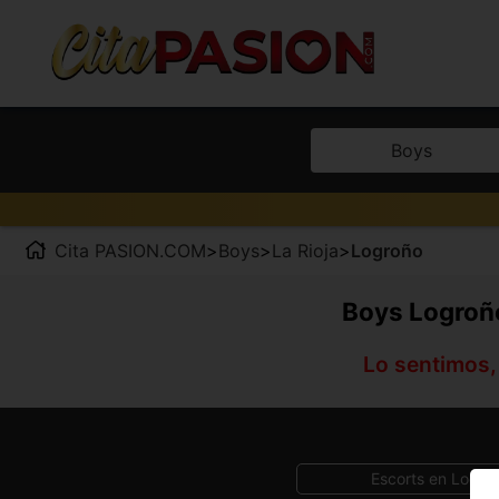
Boys
Cita PASION.COM
>
Boys
>
La Rioja
>
Logroño
Boys Logroño
Lo sentimos,
Escorts en Logro