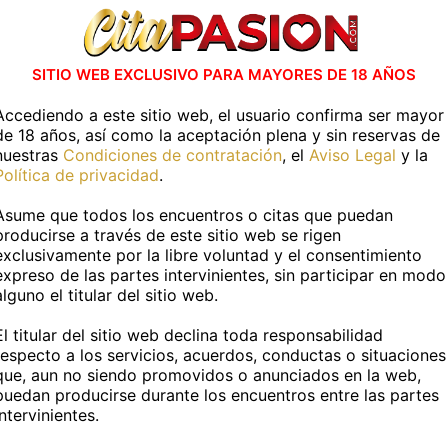
uentra Boys en otras capitales de Es
SITIO WEB EXCLUSIVO PARA MAYORES DE 18 AÑOS
Albacete capital
Alicante capital
Accediendo a este sitio web, el usuario confirma ser mayor
de 18 años, así como la aceptación plena y sin reservas de
Badajoz capital
Barcelona capital
nuestras
Condiciones de contratación
, el
Aviso Legal
y la
Política de privacidad
.
Cáceres capital
Cádiz capital
Asume que todos los encuentros o citas que puedan
producirse a través de este sitio web se rigen
Ciudad Real capital
Córdoba capital
Ver Más
exclusivamente por la libre voluntad y el consentimiento
expreso de las partes intervinientes, sin participar en modo
Granada capital
Guadalajara capital
alguno el titular del sitio web.
Jaén capital
Las Palmas
El titular del sitio web declina toda responsabilidad
respecto a los servicios, acuerdos, conductas o situaciones
Lugo capital
Madrid capital
ara cena o despedida, putos no
que, aun no siendo promovidos o anunciados en la web,
puedan producirse durante los encuentros entre las partes
Murcia capital
Ourense capital
intervinientes.
oño es sencillo con boys en Logroño.
Contratar boys para 
eventos: diversión, entretenimiento y un toque picante. L
Palma de Mallorca
Pamplona