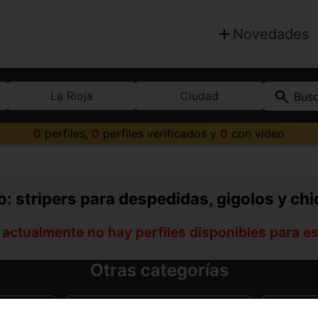
Novedades
La Rioja
Ciudad
Bus
0
perfiles,
0
perfiles verificados y
0
con video
: stripers para despedidas, gigolos y chi
 actualmente no hay perfiles disponibles para e
Otras categorías
ño
Travestis en Logroño