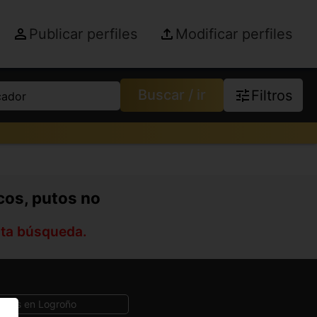
Publicar perfiles
Modificar perfiles
Buscar / ir
Filtros
cador
cos, putos no
sta búsqueda.
Gays en Logroño