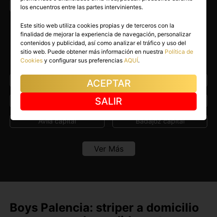
Escorts en Palencia capital
los encuentros entre las partes intervinientes.
Este sitio web utiliza cookies propias y de terceros con la
finalidad de mejorar la experiencia de navegación, personalizar
Encuentra Boys en otras capitales
contenidos y publicidad, así como analizar el tráfico y uso del
sitio web. Puede obtener más información en nuestra
Política de
de España
Cookies
y configurar sus preferencias
AQUÍ
.
A Coruña capital
Albacete capital
ACEPTAR
SALIR
Alicante capital
Almería capital
Ávila capital
Badajoz capital
Barcelona capital
Bilbao
Ver Más
Burgos capital
Cáceres capital
Cádiz capital
Castellón capital
Ceuta capital
Ciudad Real capital
Boys Palencia: striper a domicilio