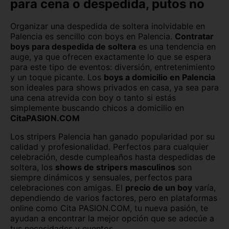
para cena o despedida, putos no
Córdoba capital
Cuenca capital
Organizar una despedida de soltera inolvidable en
Girona capital
Granada capital
Palencia es sencillo con boys en Palencia.
Contratar
boys para despedida de soltera
es una tendencia en
Guadalajara capital
Huelva capital
auge, ya que ofrecen exactamente lo que se espera
para este tipo de eventos: diversión, entretenimiento
Huesca capital
Jaén capital
y un toque picante. Los
boys a domicilio en Palencia
son ideales para shows privados en casa, ya sea para
Las Palmas
León capital
una cena atrevida con boy o tanto si estás
simplemente buscando chicos a domicilio en
Lleida capital
Logroño
CitaPASION.COM
Lugo capital
Madrid capital
Los stripers Palencia han ganado popularidad por su
calidad y profesionalidad. Perfectos para cualquier
celebración, desde cumpleaños hasta despedidas de
Málaga capital
Melilla capital
soltera, los
shows de stripers masculinos
son
siempre dinámicos y sensuales, perfectos para
Murcia capital
Ourense capital
celebraciones con amigas. El
precio de un boy
varía,
dependiendo de varios factores, pero en plataformas
Oviedo
Palma de Mallorca
online como Cita PASION.COM, tu nueva pasión, te
ayudan a encontrar la mejor opción que se adecúe a
Pamplona
Pontevedra capital
tus necesidades y eventos.