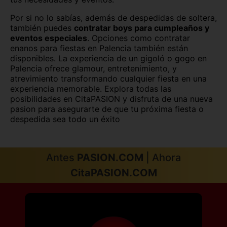
Salamanca capital
San Sebastián
Por si no lo sabías, además de despedidas de soltera,
también puedes
contratar boys para cumpleaños y
Santa Cruz de Tenerife
Santander
eventos especiales
. Opciones como contratar
enanos para fiestas en Palencia también están
Segovia capital
Sevilla capital
disponibles. La experiencia de un gigoló o gogo en
Palencia ofrece glamour, entretenimiento, y
Soria capital
Tarragona capital
atrevimiento transformando cualquier fiesta en una
experiencia memorable. Explora todas las
posibilidades en CitaPASION y disfruta de una nueva
Teruel capital
Toledo capital
pasion para asegurarte de que tu próxima fiesta o
despedida sea todo un éxito
Valencia capital
Valladolid capital
Vitoria
Zamora capital
Antes
PASION.COM
| Ahora
Zaragoza capital
CitaPASION.COM