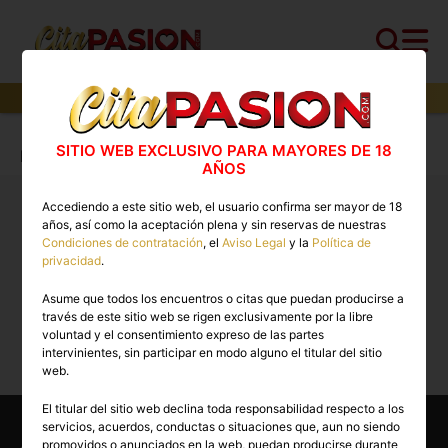
0
perfiles,
0
perfiles verificados y
0
con video
Cita PASION.COM
>
Boys
>
Palencia
>
SITIO WEB EXCLUSIVO PARA MAYORES DE 18
Palencia capital
AÑOS
Accediendo a este sitio web, el usuario confirma ser mayor de 18
Boys Palencia: stripers para despedidas, gigolos y
años, así como la aceptación plena y sin reservas de nuestras
chicos, putos no
Condiciones de contratación
, el
Aviso Legal
y la
Política de
privacidad
.
Asume que todos los encuentros o citas que puedan producirse a
Lo sentimos, actualmente no hay perfiles
través de este sitio web se rigen exclusivamente por la libre
disponibles para esta búsqueda.
voluntad y el consentimiento expreso de las partes
intervinientes, sin participar en modo alguno el titular del sitio
web.
Otras categorías
El titular del sitio web declina toda responsabilidad respecto a los
servicios, acuerdos, conductas o situaciones que, aun no siendo
promovidos o anunciados en la web, puedan producirse durante