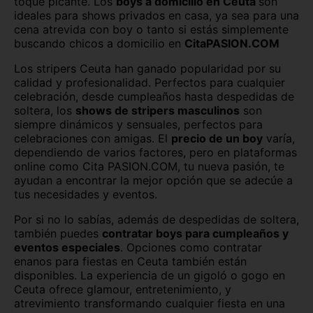
toque picante. Los
boys a domicilio en Ceuta
son
ideales para shows privados en casa, ya sea para una
León capital
Lleida capital
cena atrevida con boy o tanto si estás simplemente
buscando chicos a domicilio en
CitaPASION.COM
Logroño
Lugo capital
Los stripers Ceuta han ganado popularidad por su
Madrid capital
Málaga capital
calidad y profesionalidad. Perfectos para cualquier
celebración, desde cumpleaños hasta despedidas de
soltera, los
shows de stripers masculinos
son
Melilla capital
Murcia capital
siempre dinámicos y sensuales, perfectos para
celebraciones con amigas. El
precio de un boy
varía,
Ourense capital
Oviedo
dependiendo de varios factores, pero en plataformas
online como Cita PASION.COM, tu nueva pasión, te
Palencia capital
Palma de Mallorca
ayudan a encontrar la mejor opción que se adecúe a
tus necesidades y eventos.
Pamplona
Pontevedra capital
Por si no lo sabías, además de despedidas de soltera,
Salamanca capital
San Sebastián
también puedes
contratar boys para cumpleaños y
eventos especiales
. Opciones como contratar
Santa Cruz de Tenerife
Santander
enanos para fiestas en Ceuta también están
disponibles. La experiencia de un gigoló o gogo en
Segovia capital
Sevilla capital
Ceuta ofrece glamour, entretenimiento, y
atrevimiento transformando cualquier fiesta en una