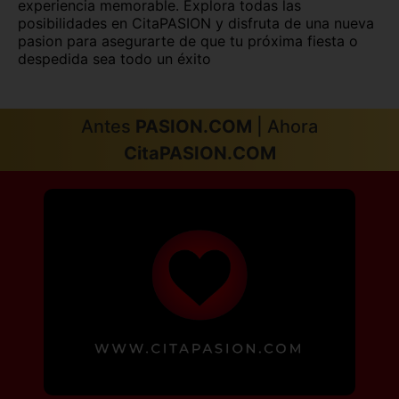
Soria capital
Tarragona capital
experiencia memorable. Explora todas las
posibilidades en CitaPASION y disfruta de una nueva
pasion para asegurarte de que tu próxima fiesta o
Teruel capital
Toledo capital
despedida sea todo un éxito
Valencia capital
Valladolid capital
Vitoria
Zamora capital
Antes
PASION.COM
| Ahora
CitaPASION.COM
Zaragoza capital