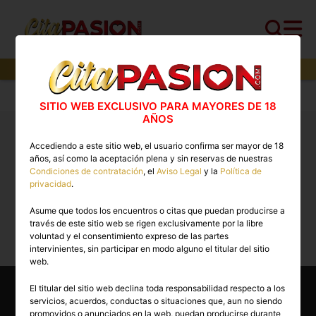
0
perfiles,
0
perfiles verificados y
0
con video
Cita PASION.COM
>
Boys
>
Ceuta
>
Ceuta capital
SITIO WEB EXCLUSIVO PARA MAYORES DE 18
AÑOS
Boys Ceuta: stripers para despedidas, gigolos y
Accediendo a este sitio web, el usuario confirma ser mayor de 18
chicos, putos no
años, así como la aceptación plena y sin reservas de nuestras
Condiciones de contratación
, el
Aviso Legal
y la
Política de
privacidad
.
Lo sentimos, actualmente no hay perfiles
Asume que todos los encuentros o citas que puedan producirse a
disponibles para esta búsqueda.
través de este sitio web se rigen exclusivamente por la libre
voluntad y el consentimiento expreso de las partes
intervinientes, sin participar en modo alguno el titular del sitio
web.
Encuentra Boys en otras capitales
El titular del sitio web declina toda responsabilidad respecto a los
de España
servicios, acuerdos, conductas o situaciones que, aun no siendo
promovidos o anunciados en la web, puedan producirse durante