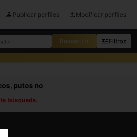
Publicar perfiles
Modificar perfiles
Buscar / ir
Filtros
cador
cos, putos no
sta búsqueda.