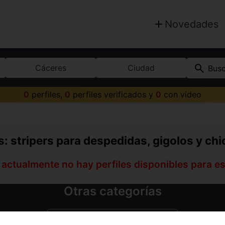
Novedades
Cáceres
Ciudad
Bus
0
perfiles,
0
perfiles verificados y
0
con video
: stripers para despedidas, gigolos y chi
 actualmente no hay perfiles disponibles para e
Otras categorías
Escorts en Cáceres capital