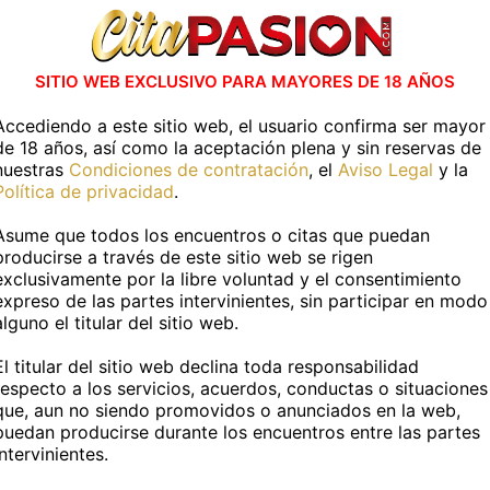
uentra Boys en otras capitales de Es
SITIO WEB EXCLUSIVO PARA MAYORES DE 18 AÑOS
Albacete capital
Alicante capital
Accediendo a este sitio web, el usuario confirma ser mayor
de 18 años, así como la aceptación plena y sin reservas de
Badajoz capital
Barcelona capital
nuestras
Condiciones de contratación
, el
Aviso Legal
y la
Política de privacidad
.
Cádiz capital
Castellón capital
Asume que todos los encuentros o citas que puedan
producirse a través de este sitio web se rigen
Córdoba capital
Cuenca capital
Ver Más
exclusivamente por la libre voluntad y el consentimiento
expreso de las partes intervinientes, sin participar en modo
Guadalajara capital
Huelva capital
alguno el titular del sitio web.
Las Palmas
León capital
El titular del sitio web declina toda responsabilidad
respecto a los servicios, acuerdos, conductas o situaciones
Lugo capital
Madrid capital
ra cena o despedida, putos no
que, aun no siendo promovidos o anunciados en la web,
puedan producirse durante los encuentros entre las partes
Murcia capital
Ourense capital
intervinientes.
res es sencillo con boys en Cáceres.
Contratar boys para 
eventos: diversión, entretenimiento y un toque picante. L
Palma de Mallorca
Pamplona