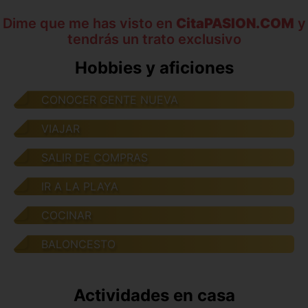
Dime que me has visto en
CitaPASION.COM
y
tendrás un trato exclusivo
Hobbies y aficiones
CONOCER GENTE NUEVA
VIAJAR
SALIR DE COMPRAS
IR A LA PLAYA
COCINAR
BALONCESTO
Actividades en casa