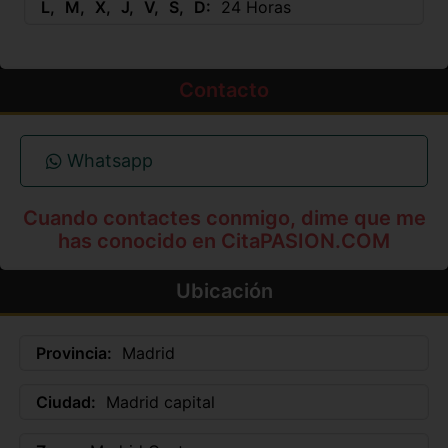
L
M
X
J
V
S
D
24 Horas
Contacto
Whatsapp
Cuando contactes conmigo, dime que me
has conocido en CitaPASION.COM
Ubicación
Provincia:
Madrid
Ciudad:
Madrid capital