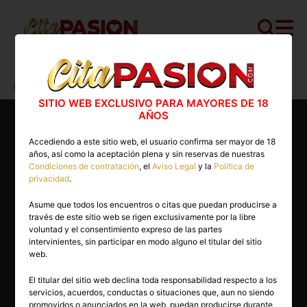
Cita PASION.COM
>
Boys
>
Madrid
>
Madrid capital
>
Italo
SITIO WEB EXCLUSIVO PARA MAYORES DE 18
AÑOS
Accediendo a este sitio web, el usuario confirma ser mayor de 18
años, así como la aceptación plena y sin reservas de nuestras
Condiciones de contratación
, el
Aviso Legal
y la
Política de
privacidad
.
Asume que todos los encuentros o citas que puedan producirse a
través de este sitio web se rigen exclusivamente por la libre
voluntad y el consentimiento expreso de las partes
intervinientes, sin participar en modo alguno el titular del sitio
web.
El titular del sitio web declina toda responsabilidad respecto a los
servicios, acuerdos, conductas o situaciones que, aun no siendo
25 años
promovidos o anunciados en la web, puedan producirse durante