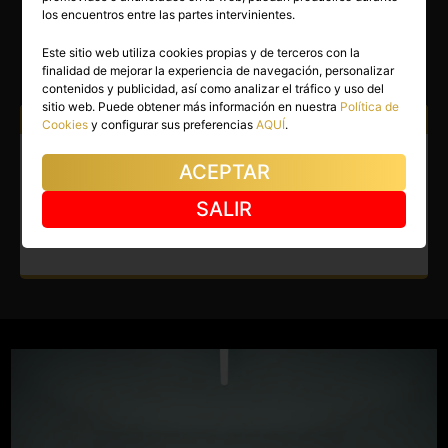
ITALO
los encuentros entre las partes intervinientes.
Madrid capital
(Madrid)
Este sitio web utiliza cookies propias y de terceros con la
finalidad de mejorar la experiencia de navegación, personalizar
(4)
contenidos y publicidad, así como analizar el tráfico y uso del
sitio web. Puede obtener más información en nuestra
Política de
Atiendo a:
Hombres
Parejas
Cookies
y configurar sus preferencias
AQUÍ
.
Boy en Madrid capital.
ACEPTAR
¡Novedad en Madrid! Chico
SALIR
varonil y muy activo.