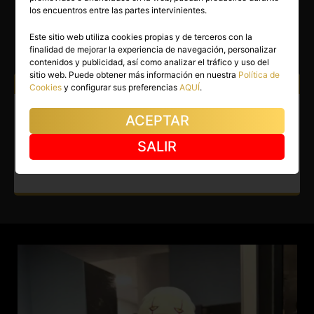
ESTEBAN
los encuentros entre las partes intervinientes.
Madrid capital
(Madrid)
Este sitio web utiliza cookies propias y de terceros con la
finalidad de mejorar la experiencia de navegación, personalizar
(5)
contenidos y publicidad, así como analizar el tráfico y uso del
sitio web. Puede obtener más información en nuestra
Política de
Atiendo a:
Hombres
Mujeres
Parejas
Cookies
y configurar sus preferencias
AQUÍ
.
Boy en Madrid capital.
ACEPTAR
Colombiano Bi, encanto
SALIR
seductor en tu ciudad.