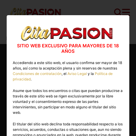
Cita PASION.COM
>
Boys
>
Madrid
>
Madrid capital
>
Esteban
SITIO WEB EXCLUSIVO PARA MAYORES DE 18
AÑOS
Accediendo a este sitio web, el usuario confirma ser mayor de 18
años, así como la aceptación plena y sin reservas de nuestras
Condiciones de contratación
, el
Aviso Legal
y la
Política de
privacidad
.
Asume que todos los encuentros o citas que puedan producirse a
través de este sitio web se rigen exclusivamente por la libre
voluntad y el consentimiento expreso de las partes
intervinientes, sin participar en modo alguno el titular del sitio
web.
El titular del sitio web declina toda responsabilidad respecto a los
servicios, acuerdos, conductas o situaciones que, aun no siendo
25 años
promovidos o anunciados en la web, puedan producirse durante