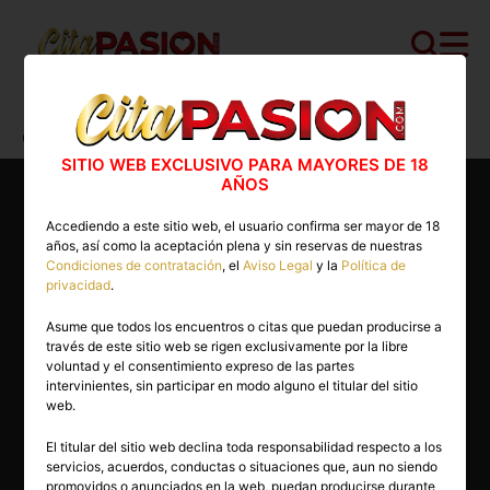
Cita PASION.COM
>
Boys
>
Madrid
>
Madrid capital
>
Christian
SITIO WEB EXCLUSIVO PARA MAYORES DE 18
AÑOS
Accediendo a este sitio web, el usuario confirma ser mayor de 18
años, así como la aceptación plena y sin reservas de nuestras
Condiciones de contratación
, el
Aviso Legal
y la
Política de
privacidad
.
Asume que todos los encuentros o citas que puedan producirse a
través de este sitio web se rigen exclusivamente por la libre
voluntad y el consentimiento expreso de las partes
intervinientes, sin participar en modo alguno el titular del sitio
web.
El titular del sitio web declina toda responsabilidad respecto a los
servicios, acuerdos, conductas o situaciones que, aun no siendo
35 años
promovidos o anunciados en la web, puedan producirse durante