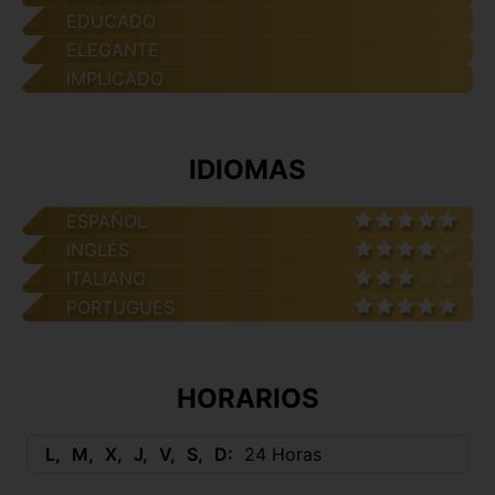
EDUCADO
ELEGANTE
IMPLICADO
IDIOMAS
ESPAÑOL
INGLÉS
ITALIANO
PORTUGUES
HORARIOS
L
M
X
J
V
S
D
24 Horas