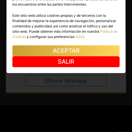
CHRISTIAN
los encuentros entre las partes intervinientes.
Madrid capital
(Madrid)
Este sitio web utiliza cookies propias y de terceros con la
finalidad de mejorar la experiencia de navegación, personalizar
(6)
contenidos y publicidad, así como analizar el tráfico y uso del
sitio web. Puede obtener más información en nuestra
Política de
Atiendo a:
Mujeres
Cookies
y configurar sus preferencias
AQUÍ
.
Boy en Madrid capital.
ACEPTAR
Acompañante para mujeres en
SALIR
España y extranjero.
Enviar Whatsapp