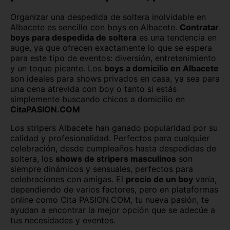
Organizar una despedida de soltera inolvidable en
Ciudad Real
Córdoba
Albacete es sencillo con boys en Albacete.
Contratar
boys para despedida de soltera
es una tendencia en
Cuenca
Girona
auge, ya que ofrecen exactamente lo que se espera
para este tipo de eventos: diversión, entretenimiento
Granada
Guadalajara
y un toque picante. Los
boys a domicilio en Albacete
son ideales para shows privados en casa, ya sea para
Guipúzcoa
Huelva
una cena atrevida con boy o tanto si estás
simplemente buscando chicos a domicilio en
Huesca
Jaén
CitaPASION.COM
La Rioja
León
Los stripers Albacete han ganado popularidad por su
calidad y profesionalidad. Perfectos para cualquier
celebración, desde cumpleaños hasta despedidas de
Lleida
Lugo
soltera, los
shows de stripers masculinos
son
siempre dinámicos y sensuales, perfectos para
Madrid
Málaga
celebraciones con amigas. El
precio de un boy
varía,
dependiendo de varios factores, pero en plataformas
Melilla
Murcia
online como Cita PASION.COM, tu nueva pasión, te
ayudan a encontrar la mejor opción que se adecúe a
Navarra
Ourense
tus necesidades y eventos.