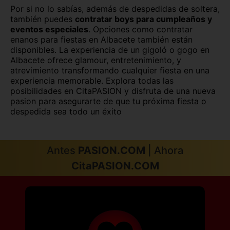
Palencia
Pontevedra
Por si no lo sabías, además de despedidas de soltera,
también puedes
contratar boys para cumpleaños y
Salamanca
Segovia
eventos especiales
. Opciones como contratar
enanos para fiestas en Albacete también están
Sevilla
Soria
disponibles. La experiencia de un gigoló o gogo en
Albacete ofrece glamour, entretenimiento, y
Tarragona
Tenerife
atrevimiento transformando cualquier fiesta en una
experiencia memorable. Explora todas las
posibilidades en CitaPASION y disfruta de una nueva
Teruel
Toledo
pasion para asegurarte de que tu próxima fiesta o
despedida sea todo un éxito
Valencia
Valladolid
Vizcaya
Zamora
Antes
PASION.COM
| Ahora
Zaragoza
CitaPASION.COM