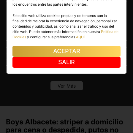
los encuentros entre las partes intervinientes.
Este sitio web utiliza cookies propias y de terceros con la
Encuentra Boys en otras
finalidad de mejorar la experiencia de navegación, personalizar
contenidos y publicidad, así como analizar el tráfico y uso del
provincias de España
sitio web. Puede obtener más información en nuestra
Política de
Cookies
y configurar sus preferencias
AQUÍ
.
A Coruña
Alava
ACEPTAR
Alicante
Almeria
SALIR
Asturias
Avila
Badajoz
Baleares
Ver Más
Barcelona
Burgos
Cáceres
Cádiz
Canarias
Cantabria
Boys Albacete: striper a domicilio
para cena o despedida, putos no
Castellón
Ceuta