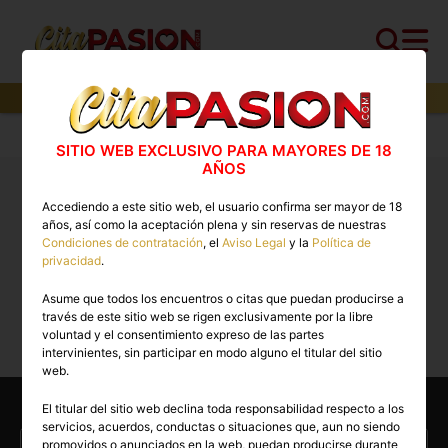
0
perfiles,
0
perfiles verificados y
0
con video
Cita PASION.COM
>
Boys
>
Albacete
SITIO WEB EXCLUSIVO PARA MAYORES DE 18
AÑOS
Boys Albacete: stripers para despedidas, gigolos y
Accediendo a este sitio web, el usuario confirma ser mayor de 18
chicos, putos no
años, así como la aceptación plena y sin reservas de nuestras
Condiciones de contratación
, el
Aviso Legal
y la
Política de
privacidad
.
Lo sentimos, actualmente no hay perfiles
Asume que todos los encuentros o citas que puedan producirse a
disponibles para esta búsqueda.
través de este sitio web se rigen exclusivamente por la libre
voluntad y el consentimiento expreso de las partes
intervinientes, sin participar en modo alguno el titular del sitio
web.
Otras categorías
El titular del sitio web declina toda responsabilidad respecto a los
servicios, acuerdos, conductas o situaciones que, aun no siendo
Escorts en Albacete
Virtuales en Albacete
promovidos o anunciados en la web, puedan producirse durante