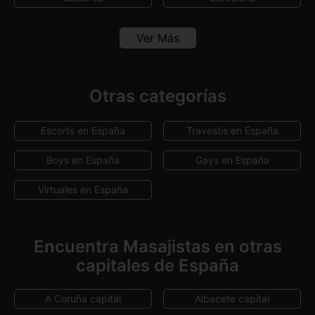
Burgos
Cádiz
Ver Más
Canarias
Cantabria
Castellón
Córdoba
Otras categorías
Girona
Granada
Escorts en España
Travestis en España
Guipúzcoa
Huelva
Boys en España
Gays en España
Lleida
Madrid
Virtuales en España
Málaga
Murcia
Navarra
Pontevedra
Encuentra Masajistas en otras
capitales de España
Salamanca
Sevilla
Tarragona
Tenerife
A Coruña capital
Albacete capital