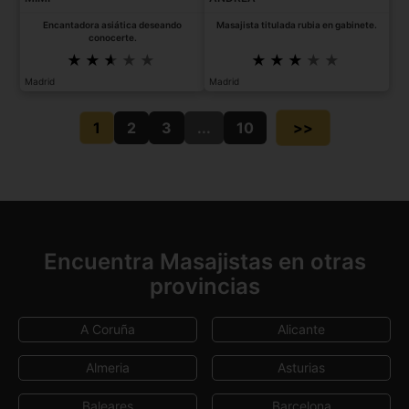
Encantadora asiática deseando
Masajista titulada rubia en gabinete.
conocerte.
Madrid
Madrid
1
2
3
...
10
>>
Encuentra Masajistas en otras
provincias
A Coruña
Alicante
Almeria
Asturias
Baleares
Barcelona