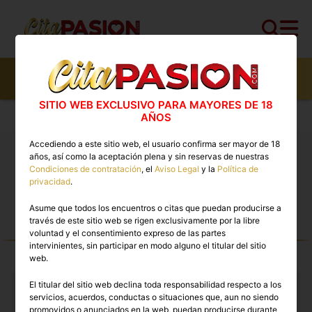
558
perfiles,
200
perfiles verificados y
30
con
video
SITIO WEB EXCLUSIVO PARA MAYORES DE 18
Cita PASION.COM
>
Masajistas
AÑOS
Accediendo a este sitio web, el usuario confirma ser mayor de 18
años, así como la aceptación plena y sin reservas de nuestras
Masajes eróticos con final feliz en España. Vive
Condiciones de contratación
, el
Aviso Legal
y la
Política de
experiencias relajantes y discretas en la nueva
privacidad
.
Pasion.com
Asume que todos los encuentros o citas que puedan producirse a
través de este sitio web se rigen exclusivamente por la libre
MASAJISTAS TOP PREMIUM
voluntad y el consentimiento expreso de las partes
EN ESPAÑA
intervinientes, sin participar en modo alguno el titular del sitio
web.
El titular del sitio web declina toda responsabilidad respecto a los
servicios, acuerdos, conductas o situaciones que, aun no siendo
promovidos o anunciados en la web, puedan producirse durante