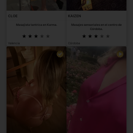
CLOE
KAIZEN
Masajista tantrica en Karma.
Masajes sensoriales en el centro de
Córdoba.
Valencia
Córdoba