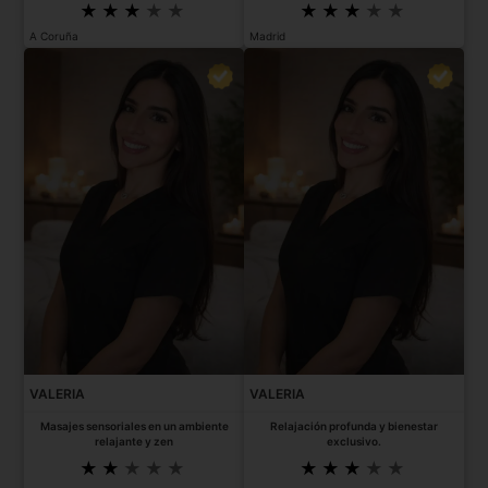
A Coruña
Madrid
VALERIA
VALERIA
Masajes sensoriales en un ambiente
Relajación profunda y bienestar
relajante y zen
exclusivo.