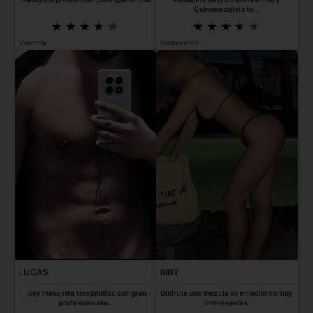
Quiromasajista te...
Valencia
Pontevedra
LUCAS
BIBY
¡Soy masajista terapéutico con gran
Disfruta una mezcla de emociones muy
profesionalida...
interesantes.