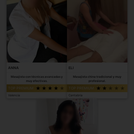
ANNA
ELI
Masajista con técnicas avanzadas y
Masajista china tradicional y muy
muy efectivas.
profesional.
TOP PREMIUM
TOP PREMIUM
Valencia
Cantabria