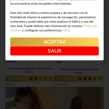
los encuentros entre las partes intervinientes.
Este sitio web utiliza cookies propias y de terceros con la
finalidad de mejorar la experiencia de navegación, personalizar
contenidos y publicidad, así como analizar el tráfico y uso del
sitio web. Puede obtener más información en nuestra
Política de
Cookies
y configurar sus preferencias
AQUÍ
.
ACEPTAR
SALIR
MARÍA
LINA
Soy masajista española en Boadilla del
Bella masajista, ideal para que te
Monte.
relajes.
TOP PREMIUM
TOP PREMIUM
Madrid
Barcelona