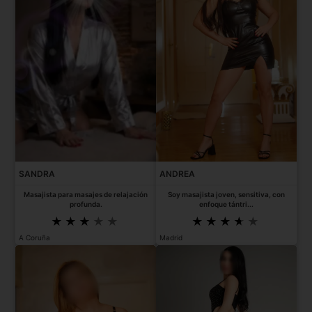
SANDRA
ANDREA
Masajista para masajes de relajación
Soy masajista joven, sensitiva, con
profunda.
enfoque tántri...
A Coruña
Madrid