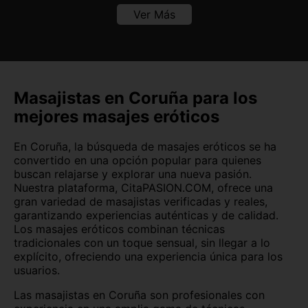
Badajoz
Baleares
Ver Más
Barcelona
Burgos
Cáceres
Cádiz
Canarias
Cantabria
Masajistas en Coruña para los
mejores masajes eróticos
Castellón
Ceuta
En Coruña, la búsqueda de masajes eróticos se ha
Ciudad Real
Córdoba
convertido en una opción popular para quienes
buscan relajarse y explorar una nueva pasión.
Cuenca
Girona
Nuestra plataforma, CitaPASION.COM, ofrece una
gran variedad de masajistas verificadas y reales,
Granada
Guadalajara
garantizando experiencias auténticas y de calidad.
Los masajes eróticos combinan técnicas
Guipúzcoa
Huelva
tradicionales con un toque sensual, sin llegar a lo
explícito, ofreciendo una experiencia única para los
Huesca
Jaén
usuarios.
La Rioja
León
Las masajistas en Coruña son profesionales con