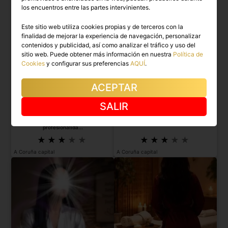
los encuentros entre las partes intervinientes.
Este sitio web utiliza cookies propias y de terceros con la
finalidad de mejorar la experiencia de navegación, personalizar
contenidos y publicidad, así como analizar el tráfico y uso del
sitio web. Puede obtener más información en nuestra
Política de
Cookies
y configurar sus preferencias
AQUÍ
.
ACEPTAR
SALIR
LUCAS
KATA
¡Soy masajista terapéutico con gran
Masajista profesional.
profesionalida...
A Coruña capital
A Coruña capital