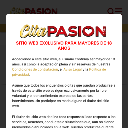
7
perfiles,
0
perfiles verificados y
0
con video
Cita PASION.COM
>
Masajistas
>
A Coruña
SITIO WEB EXCLUSIVO PARA MAYORES DE 18
AÑOS
Masajes eróticos con final feliz en A Coruña.
Accediendo a este sitio web, el usuario confirma ser mayor de 18
Masajistas eróticas de lujo en A Coruña
años, así como la aceptación plena y sin reservas de nuestras
Condiciones de contratación
, el
Aviso Legal
y la
Política de
privacidad
.
MASAJISTAS EN A
Asume que todos los encuentros o citas que puedan producirse a
CORUÑA
través de este sitio web se rigen exclusivamente por la libre
voluntad y el consentimiento expreso de las partes
intervinientes, sin participar en modo alguno el titular del sitio
web.
El titular del sitio web declina toda responsabilidad respecto a los
servicios, acuerdos, conductas o situaciones que, aun no siendo
promovidos o anunciados en la web, puedan producirse durante