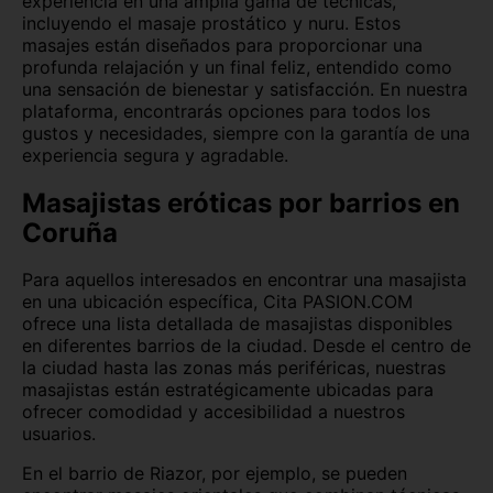
experiencia en una amplia gama de técnicas,
incluyendo el masaje prostático y nuru. Estos
Lleida
Lugo
masajes están diseñados para proporcionar una
profunda relajación y un final feliz, entendido como
Madrid
Málaga
una sensación de bienestar y satisfacción. En nuestra
plataforma, encontrarás opciones para todos los
Melilla
Murcia
gustos y necesidades, siempre con la garantía de una
experiencia segura y agradable.
Navarra
Ourense
Masajistas eróticas por barrios en
Palencia
Pontevedra
Coruña
Salamanca
Segovia
Para aquellos interesados en encontrar una masajista
Sevilla
Soria
en una ubicación específica, Cita PASION.COM
ofrece una lista detallada de masajistas disponibles
en diferentes barrios de la ciudad. Desde el centro de
Tarragona
Tenerife
la ciudad hasta las zonas más periféricas, nuestras
masajistas están estratégicamente ubicadas para
Teruel
Toledo
ofrecer comodidad y accesibilidad a nuestros
usuarios.
Valencia
Valladolid
En el barrio de Riazor, por ejemplo, se pueden
Vizcaya
Zamora