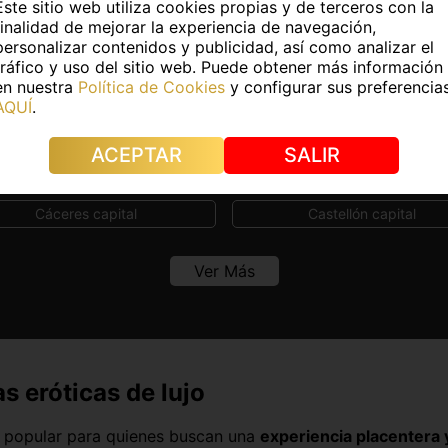
pital
Travestis en Cádiz capital
Virt
Este sitio web utiliza cookies propias y de terceros con la
finalidad de mejorar la experiencia de navegación,
personalizar contenidos y publicidad, así como analizar el
tráfico y uso del sitio web. Puede obtener más información
ntra Masajistas en otras capitales de 
en nuestra
Política de Cookies
y configurar sus preferencia
AQUÍ
.
Albacete capital
Alicante capital
ACEPTAR
SALIR
Badajoz capital
Barcelona capital
Cáceres capital
Castellón capital
Córdoba capital
Cuenca capital
Ver Más
Guadalajara capital
Huelva capital
Las Palmas
León capital
Lugo capital
Madrid capital
s eróticas de lujo
Murcia capital
Ourense capital
n popular para quienes buscan una
experiencia placentera 