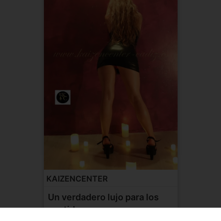
KAIZENCENTER
Un verdadero lujo para los
sentidos.