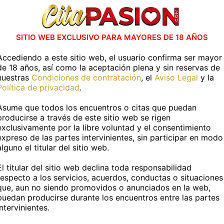
Somos un exclusivo centro de
masajes sensoriales
perteneciente a las franquicias
SITIO WEB EXCLUSIVO PARA MAYORES DE 18 AÑOS
KaizenCenter, prese...
Accediendo a este sitio web, el usuario confirma ser mayor
de 18 años, así como la aceptación plena y sin reservas de
nuestras
Condiciones de contratación
, el
Aviso Legal
y la
Cádiz capital
Política de privacidad
.
Asume que todos los encuentros o citas que puedan
producirse a través de este sitio web se rigen
exclusivamente por la libre voluntad y el consentimiento
ncuentra Masajistas en otras localidad
expreso de las partes intervinientes, sin participar en modo
alguno el titular del sitio web.
Jerez de la Frontera
El titular del sitio web declina toda responsabilidad
respecto a los servicios, acuerdos, conductas o situaciones
que, aun no siendo promovidos o anunciados en la web,
puedan producirse durante los encuentros entre las partes
Otras categorías
intervinientes.