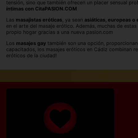
tensión, sino que también ofrecen un placer sensual pr
Palencia capital
íntimas con CitaPASION.COM
Salamanca capital
Las
masajistas eróticas
, ya sean
asiáticas, europeas o
en el arte del masaje erótico. Además, muchas de estas 
Segovia capital
propio hogar gracias a una nueva pasion.com
Los
masajes gay
también son una opción, proporcionand
Teruel capital
capacitados, los masajes eróticos en Cádiz combinan rel
eróticos de la ciudad!
Vitoria