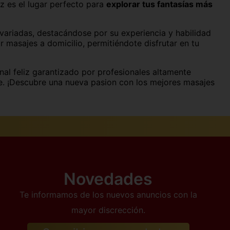
z es el lugar perfecto para
explorar tus fantasías más
Pontevedra capital
Santander
variadas, destacándose por su experiencia y habilidad
 masajes a domicilio, permitiéndote disfrutar en tu
Tarragona capital
al feliz garantizado por profesionales altamente
Valladolid capital
le. ¡Descubre una nueva pasion con los mejores masajes
Novedades
Te informamos de los nuevos anuncios con la
mayor discrección.