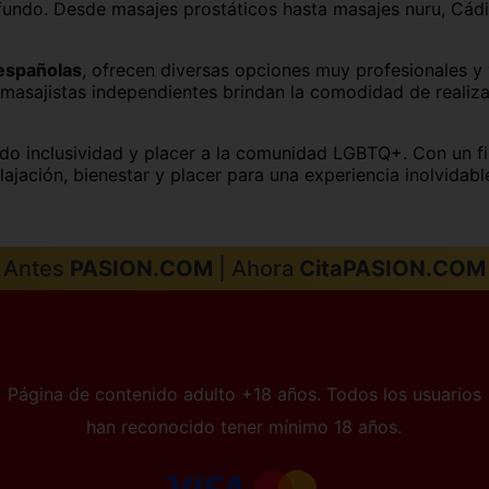
ofundo. Desde masajes prostáticos hasta masajes nuru, Cádi
Palma de Mallorca
Pamplona
San Sebastián
Santa Cruz de Tenerife
 españolas
, ofrecen diversas opciones muy profesionales y 
masajistas independientes brindan la comodidad de realizar
Sevilla capital
Soria capital
o inclusividad y placer a la comunidad LGBTQ+. Con un fin
Toledo capital
Valencia capital
ajación, bienestar y placer para una experiencia inolvidab
Zamora capital
Zaragoza capital
Antes
PASION.COM
| Ahora
CitaPASION.COM
Página de contenido adulto +18 años. Todos los usuarios
han reconocido tener mínimo 18 años.