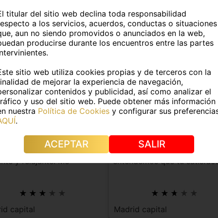
El titular del sitio web declina toda responsabilidad
respecto a los servicios, acuerdos, conductas o situaciones
que, aun no siendo promovidos o anunciados en la web,
puedan producirse durante los encuentros entre las partes
intervinientes.
Este sitio web utiliza cookies propias y de terceros con la
finalidad de mejorar la experiencia de navegación,
A
KAUNIS
personalizar contenidos y publicidad, así como analizar el
tráfico y uso del sitio web. Puede obtener más información
jista dulce y con un
Masajes Kaunis garantiz
en nuestra
Política de Cookies
y configurar sus preferencia
e sensual.
relajación total.
AQUÍ
.
zco experiencias sensoriales
¡Atención a los caballeros d
ACEPTAR
SALIR
 ambiente discreto,
Madrid! En Masajes Kaunis,
nte y relajante. Me
entendemos que tu satisfac
rometo a dar ...
es nuestra p...
id capital
Madrid capital