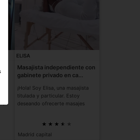
ELISA
an
Masajista independiente con
s
gabinete privado en ca...
e
¡Hola! Soy Elisa, una masajista
titulada y particular. Estoy
ción
deseando ofrecerte masajes
personalizad...
Madrid capital