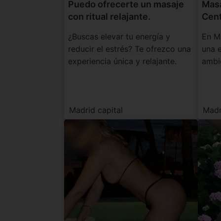
Puedo ofrecerte un masaje
Masa
con ritual relajante.
Cent
¿Buscas elevar tu energía y
En M
reducir el estrés? Te ofrezco una
una e
experiencia única y relajante.
ambi
Con mi ...
cuida
Madrid capital
Madr