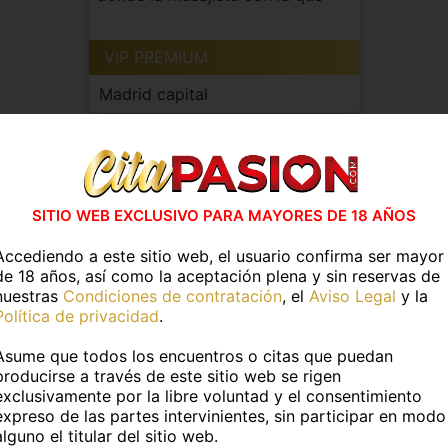
deseas viv...
VIP PREMIUM
Madrid capital
ISTAS EN MADRID C
SITIO WEB EXCLUSIVO PARA MAYORES DE 18 AÑOS
Accediendo a este sitio web, el usuario confirma ser mayor
de 18 años, así como la aceptación plena y sin reservas de
nuestras
Condiciones de contratación
, el
Aviso Legal
y la
Política de privacidad
.
Asume que todos los encuentros o citas que puedan
producirse a través de este sitio web se rigen
exclusivamente por la libre voluntad y el consentimiento
expreso de las partes intervinientes, sin participar en modo
alguno el titular del sitio web.