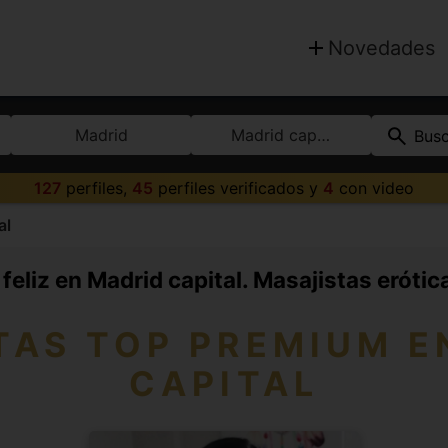
Novedades
Madrid
Madrid capital
Bus
127
perfiles,
45
perfiles verificados y
4
con video
al
feliz en Madrid capital. Masajistas erótic
TAS TOP PREMIUM E
CAPITAL