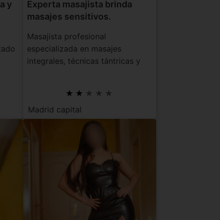
a y
Experta masajista brinda
masajes sensitivos.
Masajista profesional
tado
especializada en masajes
integrales, técnicas tántricas y
masajes con los pies...
Madrid capital