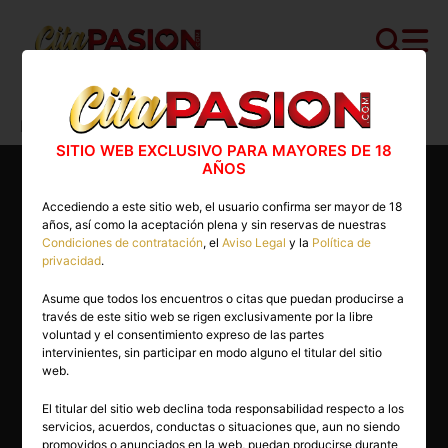
Cita PASION.COM
>
Masajistas
>
Madrid
>
Madrid capital
>
Shantall
SITIO WEB EXCLUSIVO PARA MAYORES DE 18
AÑOS
Accediendo a este sitio web, el usuario confirma ser mayor de 18
años, así como la aceptación plena y sin reservas de nuestras
Condiciones de contratación
, el
Aviso Legal
y la
Política de
privacidad
.
Asume que todos los encuentros o citas que puedan producirse a
través de este sitio web se rigen exclusivamente por la libre
voluntad y el consentimiento expreso de las partes
intervinientes, sin participar en modo alguno el titular del sitio
web.
El titular del sitio web declina toda responsabilidad respecto a los
servicios, acuerdos, conductas o situaciones que, aun no siendo
27 años
promovidos o anunciados en la web, puedan producirse durante