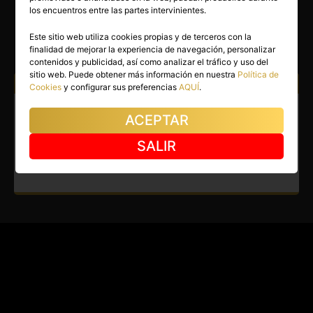
SHANTALL
los encuentros entre las partes intervinientes.
Madrid capital
(Madrid)
Este sitio web utiliza cookies propias y de terceros con la
finalidad de mejorar la experiencia de navegación, personalizar
(86)
contenidos y publicidad, así como analizar el tráfico y uso del
sitio web. Puede obtener más información en nuestra
Política de
Atiendo a:
Hombres
Cookies
y configurar sus preferencias
AQUÍ
.
Masajista en Madrid capital.
ACEPTAR
Masajista titulada, elegante,
SALIR
guapa y apasionada.