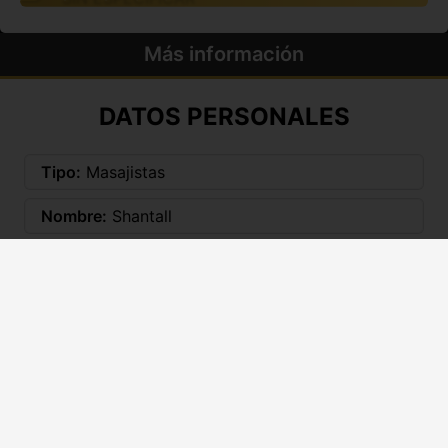
Más información
DATOS PERSONALES
Tipo:
Masajistas
Nombre:
Shantall
Edad:
27 años
Nacionalidad:
Colombiana
Etnia:
Latina
Fumador@:
No