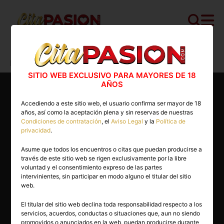
Cita PASION.COM
>
Masajistas
>
Madrid
>
Madrid capital
>
María Elena
SITIO WEB EXCLUSIVO PARA MAYORES DE 18
AÑOS
Accediendo a este sitio web, el usuario confirma ser mayor de 18
años, así como la aceptación plena y sin reservas de nuestras
Condiciones de contratación
, el
Aviso Legal
y la
Política de
privacidad
.
Asume que todos los encuentros o citas que puedan producirse a
través de este sitio web se rigen exclusivamente por la libre
voluntad y el consentimiento expreso de las partes
intervinientes, sin participar en modo alguno el titular del sitio
web.
El titular del sitio web declina toda responsabilidad respecto a los
servicios, acuerdos, conductas o situaciones que, aun no siendo
45 años
promovidos o anunciados en la web, puedan producirse durante