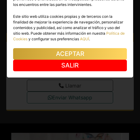
MARÍA ELENA
los encuentros entre las partes intervinientes.
Madrid capital
(Madrid)
Este sitio web utiliza cookies propias y de terceros con la
finalidad de mejorar la experiencia de navegación, personalizar
(134)
contenidos y publicidad, así como analizar el tráfico y uso del
sitio web. Puede obtener más información en nuestra
Política de
Atiendo a:
Hombres
Cookies
y configurar sus preferencias
AQUÍ
.
Masajista en Madrid capital.
ACEPTAR
Masajista española, titulada y
SALIR
elegante.
Llamar
Enviar Whatsapp