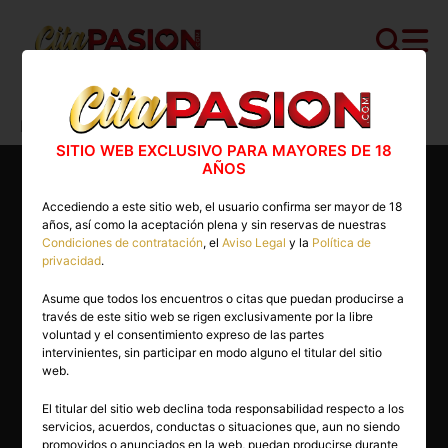
Cita PASION.COM
>
Masajistas
>
Madrid
>
Madrid capital
>
Alina
SITIO WEB EXCLUSIVO PARA MAYORES DE 18
AÑOS
Accediendo a este sitio web, el usuario confirma ser mayor de 18
años, así como la aceptación plena y sin reservas de nuestras
Condiciones de contratación
, el
Aviso Legal
y la
Política de
privacidad
.
Asume que todos los encuentros o citas que puedan producirse a
través de este sitio web se rigen exclusivamente por la libre
voluntad y el consentimiento expreso de las partes
intervinientes, sin participar en modo alguno el titular del sitio
web.
El titular del sitio web declina toda responsabilidad respecto a los
servicios, acuerdos, conductas o situaciones que, aun no siendo
25 años
promovidos o anunciados en la web, puedan producirse durante