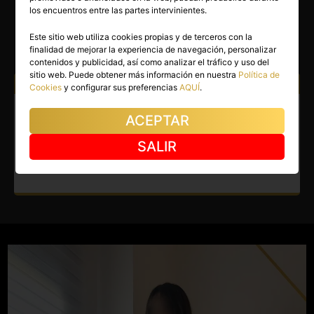
ALINA
los encuentros entre las partes intervinientes.
Madrid capital
(Madrid)
Este sitio web utiliza cookies propias y de terceros con la
finalidad de mejorar la experiencia de navegación, personalizar
(18)
contenidos y publicidad, así como analizar el tráfico y uso del
sitio web. Puede obtener más información en nuestra
Política de
Atiendo a:
Hombres
Cookies
y configurar sus preferencias
AQUÍ
.
Masajista en Madrid capital.
ACEPTAR
Diosa latina con manos de
SALIR
hada.