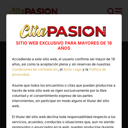
Cita PASION.COM
>
Masajistas
>
Madrid
>
Madrid capital
>
Piel a Piel
SITIO WEB EXCLUSIVO PARA MAYORES DE 18
AÑOS
Accediendo a este sitio web, el usuario confirma ser mayor de 18
años, así como la aceptación plena y sin reservas de nuestras
Condiciones de contratación
, el
Aviso Legal
y la
Política de
privacidad
.
Asume que todos los encuentros o citas que puedan producirse a
través de este sitio web se rigen exclusivamente por la libre
voluntad y el consentimiento expreso de las partes
intervinientes, sin participar en modo alguno el titular del sitio
web.
El titular del sitio web declina toda responsabilidad respecto a los
servicios, acuerdos, conductas o situaciones que, aun no siendo
23 años
promovidos o anunciados en la web, puedan producirse durante