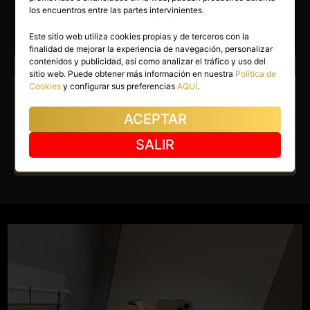
PIEL A PIEL
los encuentros entre las partes intervinientes.
Madrid capital
(Madrid)
Este sitio web utiliza cookies propias y de terceros con la
finalidad de mejorar la experiencia de navegación, personalizar
contenidos y publicidad, así como analizar el tráfico y uso del
Atiendo a:
Hombres
sitio web. Puede obtener más información en nuestra
Política de
Cookies
y configurar sus preferencias
AQUÍ
.
Masajista en Madrid capital.
Depilación, exfoliacion y
ACEPTAR
masajes.
SALIR