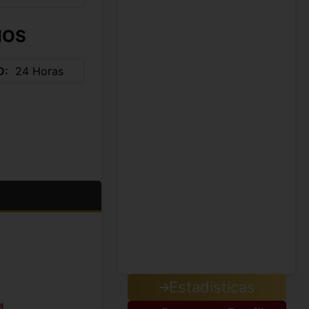
IOS
D
24 Horas
Estadisticas
M