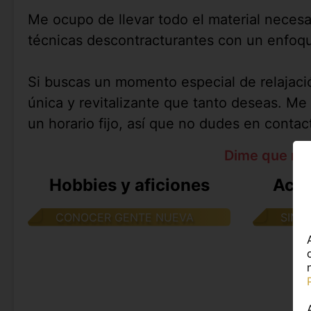
Me ocupo de llevar todo el material neces
técnicas descontracturantes con un enfoque
Si buscas un momento especial de relajac
única y revitalizante que tanto deseas. Me
un horario fijo, así que no dudes en contac
Dime que me
Hobbies y aficiones
Acti
CONOCER GENTE NUEVA
SIN 