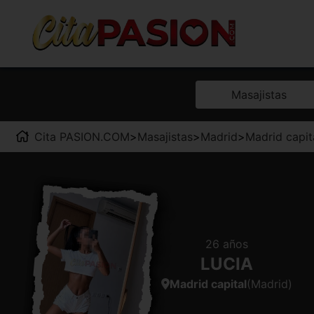
Masajistas
Cita PASION.COM
>
Masajistas
>
Madrid
>
Madrid capit
26 años
LUCIA
Madrid capital
(Madrid)