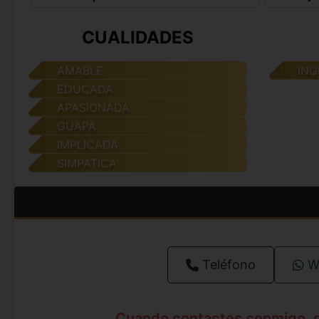
CUALIDADES
AMABLE
ING
EDUCADA
APASIONADA
GUAPA
IMPLICADA
SIMPATICA
Teléfono
W
Cuando contactes conmigo, 