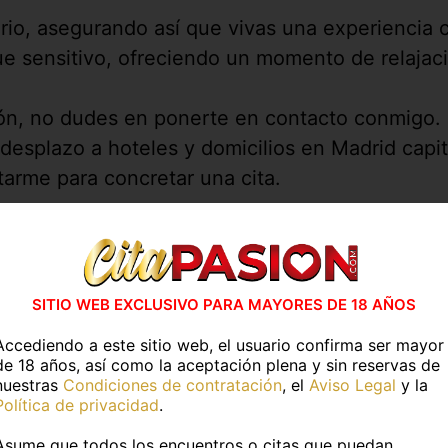
ario, asegurando así que vivas una experienci
 sensitivo, ofreciendo un momento de relajació
ión, no dudes en ponerte en contacto conmigo.
 desplazo a hoteles y domicilios en Madrid capi
tarme para concretar una cita.
 has visto en
CitaPASION.COM
y tendrás un tr
vidades en casa
Actividades al air
SITIO WEB EXCLUSIVO PARA MAYORES DE 18 AÑOS
ESPECIFICAR
SIN ESPECIFICAR
Accediendo a este sitio web, el usuario confirma ser mayor
de 18 años, así como la aceptación plena y sin reservas de
nuestras
Condiciones de contratación
, el
Aviso Legal
y la
Política de privacidad
.
Asume que todos los encuentros o citas que puedan