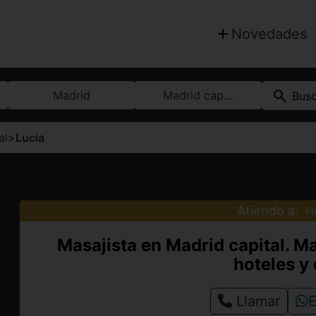
Novedades
Madrid
Madrid capital
Bus
al
>
Lucia
Atiendo a:
H
Masajista en Madrid capital. Ma
hoteles y 
Llamar
E