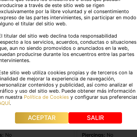
producirse a través de este sitio web se rigen
exclusivamente por la libre voluntad y el consentimiento
expreso de las partes intervinientes, sin participar en modo
Más información
alguno el titular del sitio web.
El titular del sitio web declina toda responsabilidad
TOS PERSONALES
respecto a los servicios, acuerdos, conductas o situaciones
que, aun no siendo promovidos o anunciados en la web,
puedan producirse durante los encuentros entre las partes
:
Lucia
Edad:
26 años
intervinientes.
Este sitio web utiliza cookies propias y de terceros con la
uropea
Fumador@:
No
finalidad de mejorar la experiencia de navegación,
personalizar contenidos y publicidad, así como analizar el
DATOS FÍSICOS
tráfico y uso del sitio web. Puede obtener más información
en nuestra
Política de Cookies
y configurar sus preferencia
AQUÍ
.
8Kg
Medidas:
90/60/90
ACEPTAR
SALIR
e pelo:
Castaño
Color de ojos:
Miel
s:
No
Piercings:
No