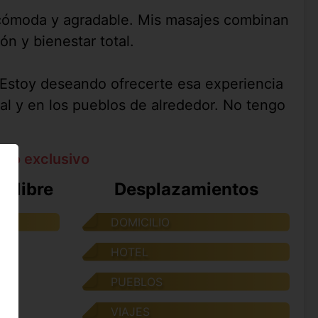
a cómoda y agradable. Mis masajes combinan
n y bienestar total.
 Estoy deseando ofrecerte esa experiencia
tal y en los pueblos de alrededor. No tengo
ato exclusivo
e libre
Desplazamientos
DOMICILIO
HOTEL
PUEBLOS
VIAJES