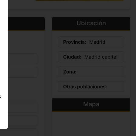
Ubicación
Provincia:
Madrid
Ciudad:
Madrid capital
Zona:
Otras poblaciones:
s
Mapa