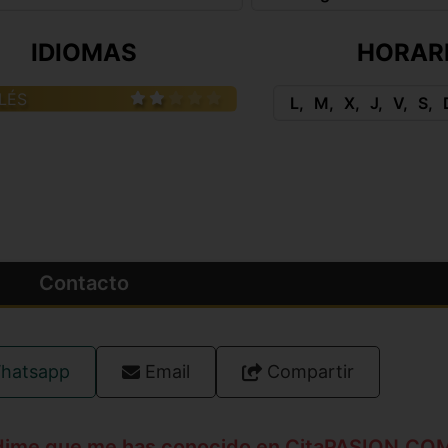
IDIOMAS
HORAR
LÉS
L
M
X
J
V
S
Contacto
hatsapp
Email
Compartir
dime que me has conocido en CitaPASION.CO