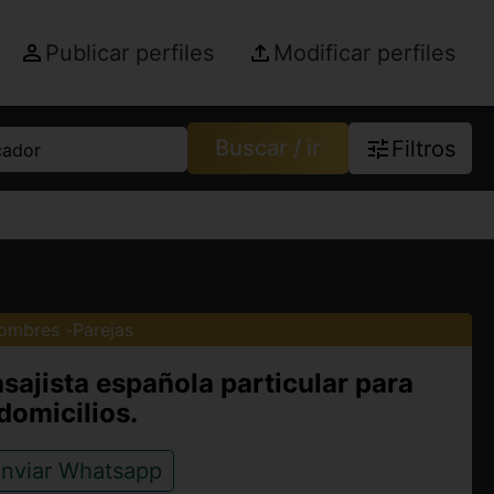
Publicar perfiles
Modificar perfiles
Buscar / ir
Filtros
cador
ombres
Parejas
sajista española particular para
domicilios.
nviar Whatsapp