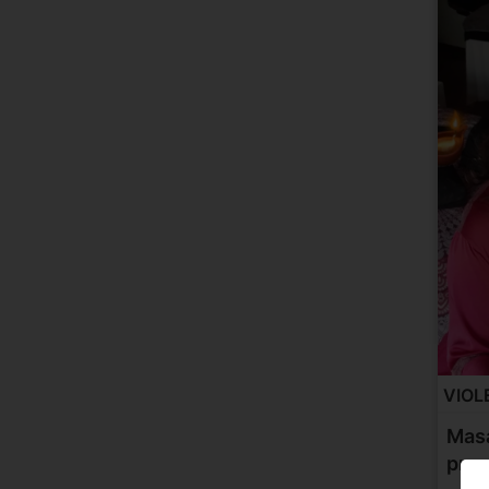
VIOL
Masa
pros