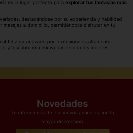
ría es el lugar perfecto para
explorar tus fantasías más
Pontevedra capital
Santander
variadas, destacándose por su experiencia y habilidad
 masajes a domicilio, permitiéndote disfrutar en tu
Tarragona capital
al feliz garantizado por profesionales altamente
Valladolid capital
able. ¡Descubre una nueva pasion con los mejores
Novedades
Te informamos de los nuevos anuncios con la
mayor discrección.