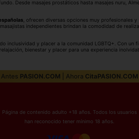
fundo. Desde masajes prostáticos hasta masajes nuru, Alme
Palma de Mallorca
Pamplona
San Sebastián
Santa Cruz de Tenerife
 españolas
, ofrecen diversas opciones muy profesionales y 
masajistas independientes brindan la comodidad de realizar
Sevilla capital
Soria capital
o inclusividad y placer a la comunidad LGBTQ+. Con un fin
Toledo capital
Valencia capital
elajación, bienestar y placer para una experiencia inolvid
Zamora capital
Zaragoza capital
Antes
PASION.COM
| Ahora
CitaPASION.COM
Página de contenido adulto +18 años. Todos los usuarios
han reconocido tener mínimo 18 años.