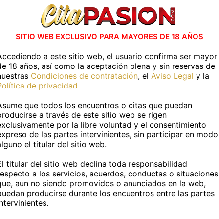
ubre el verdadero tantra!
Soy Clarita, una chica divert
e una presencia afectuosa,
con muchas ganas de disfru
spiración conectada, el tacto
momentos únicos. Me encan
SITIO WEB EXCLUSIVO PARA MAYORES DE 18 AÑOS
.
cono...
Accediendo a este sitio web, el usuario confirma ser mayor
de 18 años, así como la aceptación plena y sin reservas de
nuestras
Condiciones de contratación
, el
Aviso Legal
y la
ría capital
Almería capital
Política de privacidad
.
Asume que todos los encuentros o citas que puedan
producirse a través de este sitio web se rigen
exclusivamente por la libre voluntad y el consentimiento
ncuentra Masajistas en otras localidad
expreso de las partes intervinientes, sin participar en modo
alguno el titular del sitio web.
Aguadulce
El titular del sitio web declina toda responsabilidad
respecto a los servicios, acuerdos, conductas o situaciones
que, aun no siendo promovidos o anunciados en la web,
puedan producirse durante los encuentros entre las partes
Otras categorías
intervinientes.