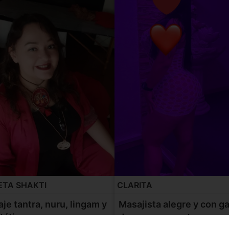
ETA SHAKTI
CLARITA
je tantra, nuru, lingam y
Masajista alegre y con g
tático.
de conocer gente nuev