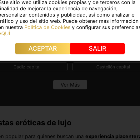
Travestis en Almería capital
Boys en Almería capital
Este sitio web utiliza cookies propias y de terceros con la
finalidad de mejorar la experiencia de navegación,
personalizar contenidos y publicidad, así como analizar el
tráfico y uso del sitio web. Puede obtener más información
ntra Masajistas en otras capitales de 
en nuestra
Política de Cookies
y configurar sus preferencia
AQUÍ
.
Albacete capital
Alicante capital
ACEPTAR
SALIR
Barcelona capital
Bilbao
Cádiz capital
Castellón capital
Córdoba capital
Cuenca capital
Ver Más
Guadalajara capital
Huelva capital
Las Palmas
León capital
Lugo capital
Madrid capital
tas eróticas de lujo
Murcia capital
Ourense capital
ión popular para quienes buscan una
experiencia placentera