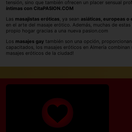
tensión, sino que también ofrecen un placer sensual pro
Palencia capital
íntimas con CitaPASION.COM
Salamanca capital
Las
masajistas eróticas
, ya sean
asiáticas, europeas o
en el arte del masaje erótico. Además, muchas de estas 
Segovia capital
propio hogar gracias a una nueva pasion.com
Los
masajes gay
también son una opción, proporcionand
Teruel capital
capacitados, los masajes eróticos en Almería combinan r
masajes eróticos de la ciudad!
Vitoria