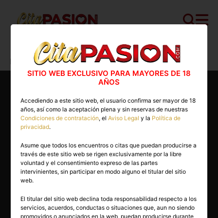
Cita PASION.COM
>
Masajistas
>
Madrid
>
Madrid capital
>
Rebeca
SITIO WEB EXCLUSIVO PARA MAYORES DE 18
AÑOS
Accediendo a este sitio web, el usuario confirma ser mayor de 18
años, así como la aceptación plena y sin reservas de nuestras
Condiciones de contratación
, el
Aviso Legal
y la
Política de
privacidad
.
Asume que todos los encuentros o citas que puedan producirse a
través de este sitio web se rigen exclusivamente por la libre
voluntad y el consentimiento expreso de las partes
intervinientes, sin participar en modo alguno el titular del sitio
web.
El titular del sitio web declina toda responsabilidad respecto a los
servicios, acuerdos, conductas o situaciones que, aun no siendo
32 años
promovidos o anunciados en la web, puedan producirse durante