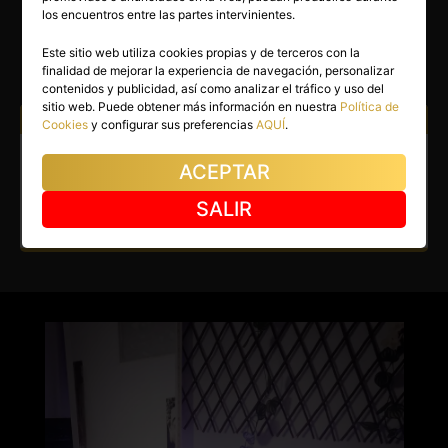
REBECA
los encuentros entre las partes intervinientes.
Madrid capital
(Madrid)
Este sitio web utiliza cookies propias y de terceros con la
finalidad de mejorar la experiencia de navegación, personalizar
(46)
contenidos y publicidad, así como analizar el tráfico y uso del
sitio web. Puede obtener más información en nuestra
Política de
Atiendo a:
Hombres
Mujeres
Cookies
y configurar sus preferencias
AQUÍ
.
Masajista en Madrid capital.
ACEPTAR
Masajista particular titulada.
SALIR