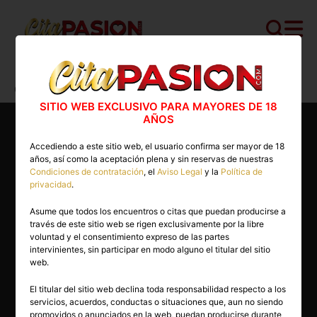
Cita PASION.COM
>
Masajistas
>
Vizcaya
>
Bilbao
>
Cande
SITIO WEB EXCLUSIVO PARA MAYORES DE 18
AÑOS
Accediendo a este sitio web, el usuario confirma ser mayor de 18
años, así como la aceptación plena y sin reservas de nuestras
Condiciones de contratación
, el
Aviso Legal
y la
Política de
privacidad
.
Asume que todos los encuentros o citas que puedan producirse a
través de este sitio web se rigen exclusivamente por la libre
voluntad y el consentimiento expreso de las partes
intervinientes, sin participar en modo alguno el titular del sitio
web.
El titular del sitio web declina toda responsabilidad respecto a los
servicios, acuerdos, conductas o situaciones que, aun no siendo
36 años
promovidos o anunciados en la web, puedan producirse durante