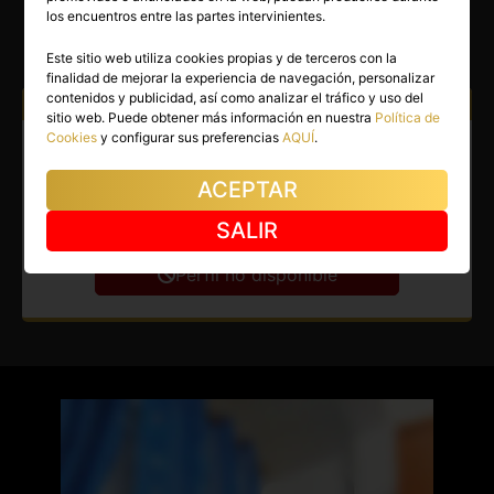
CANDE
los encuentros entre las partes intervinientes.
Bilbao
(Vizcaya)
Este sitio web utiliza cookies propias y de terceros con la
finalidad de mejorar la experiencia de navegación, personalizar
contenidos y publicidad, así como analizar el tráfico y uso del
Atiendo a:
Hombres
sitio web. Puede obtener más información en nuestra
Política de
Cookies
y configurar sus preferencias
AQUÍ
.
Masajista en Bilbao. Regálate
el momento de paz que tú
ACEPTAR
cuerpo merece.
SALIR
Perfil no disponible