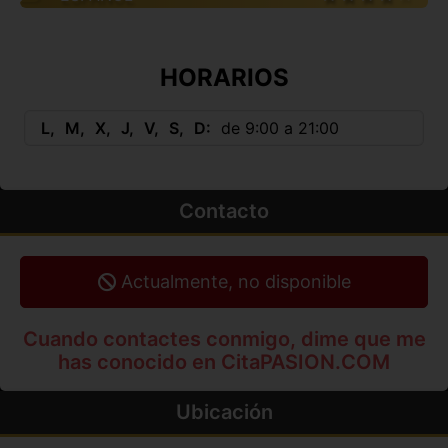
HORARIOS
L
M
X
J
V
S
D
de 9:00 a 21:00
Contacto
Actualmente, no disponible
Cuando contactes conmigo, dime que me
has conocido en CitaPASION.COM
Ubicación