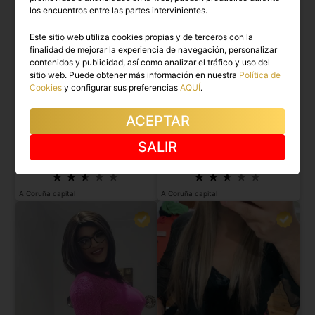
los encuentros entre las partes intervinientes.
Este sitio web utiliza cookies propias y de terceros con la
finalidad de mejorar la experiencia de navegación, personalizar
contenidos y publicidad, así como analizar el tráfico y uso del
sitio web. Puede obtener más información en nuestra
Política de
Cookies
y configurar sus preferencias
AQUÍ
.
ACEPTAR
KINDRIATH
GABRIELA LEAL
SALIR
Espectacular trans con muchas ganas
Mulata brasileña envolvente.
ahora mismo.
A Coruña capital
A Coruña capital