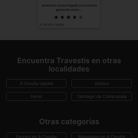
Jovencita recien llegada con muchas
ganas de conoc...
A Coruña capital
Encuentra Travestis en otras
localidades
A Coruña capital
Arteixo
Ferrol
Santiago de Compostela
Otras categorías
Escorts en A Coruña
Masajistas en A Coruña