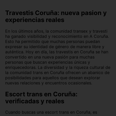
Canarias
Cantabria
Travestis Coruña: nueva pasion y
experiencias reales
Castellón
Ceuta
En los últimos años, la comunidad transex y travesti
Ciudad Real
Córdoba
ha ganado visibilidad y reconocimiento en A Coruña.
Esto ha permitido que muchas personas puedan
Cuenca
Girona
expresar su identidad de género de manera libre y
auténtica. Hoy en día, las travestis en Coruña se han
Granada
Guadalajara
convertido en una nueva pasión para muchas
personas que buscan experiencias únicas y
Guipúzcoa
Huelva
enriquecedoras. La diversidad y la riqueza cultural de
la comunidad trans en Coruña ofrecen un abanico de
Huesca
Jaén
posibilidades para aquellos que desean explorar
nuevas relaciones y encuentros ocasionales.
La Rioja
León
Escort trans en Coruña:
Lleida
Lugo
verificadas y reales
Madrid
Málaga
Cuando buscas una escort trans en Coruña, es