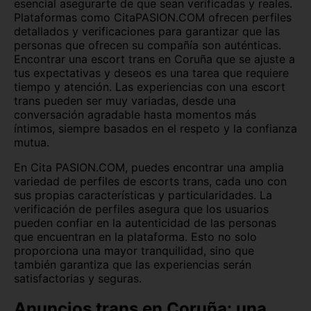
esencial asegurarte de que sean verificadas y reales.
Melilla
Murcia
Plataformas como CitaPASION.COM ofrecen perfiles
detallados y verificaciones para garantizar que las
Navarra
Ourense
personas que ofrecen su compañía son auténticas.
Encontrar una escort trans en Coruña que se ajuste a
Palencia
Pontevedra
tus expectativas y deseos es una tarea que requiere
tiempo y atención. Las experiencias con una escort
Salamanca
Segovia
trans pueden ser muy variadas, desde una
conversación agradable hasta momentos más
Sevilla
Soria
íntimos, siempre basados en el respeto y la confianza
mutua.
Tarragona
Tenerife
En Cita PASION.COM, puedes encontrar una amplia
variedad de perfiles de escorts trans, cada uno con
Teruel
Toledo
sus propias características y particularidades. La
verificación de perfiles asegura que los usuarios
Valencia
Valladolid
pueden confiar en la autenticidad de las personas
que encuentran en la plataforma. Esto no solo
Vizcaya
Zamora
proporciona una mayor tranquilidad, sino que
también garantiza que las experiencias serán
Zaragoza
satisfactorias y seguras.
Anuncios trans en Coruña: una