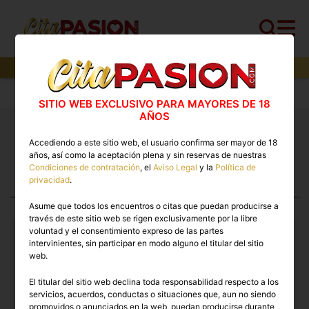
15
perfiles,
9
perfiles verificados y
5
con video
Cita PASION.COM
>
Travestis
>
A Coruña
SITIO WEB EXCLUSIVO PARA MAYORES DE 18
AÑOS
Travestis A Coruña 🔥 Escorts trans con vídeos
Accediendo a este sitio web, el usuario confirma ser mayor de 18
reales disponibles ahora
años, así como la aceptación plena y sin reservas de nuestras
Condiciones de contratación
, el
Aviso Legal
y la
Política de
privacidad
.
TRAVESTIS EN A CORUÑA
Asume que todos los encuentros o citas que puedan producirse a
través de este sitio web se rigen exclusivamente por la libre
voluntad y el consentimiento expreso de las partes
intervinientes, sin participar en modo alguno el titular del sitio
web.
El titular del sitio web declina toda responsabilidad respecto a los
servicios, acuerdos, conductas o situaciones que, aun no siendo
promovidos o anunciados en la web, puedan producirse durante