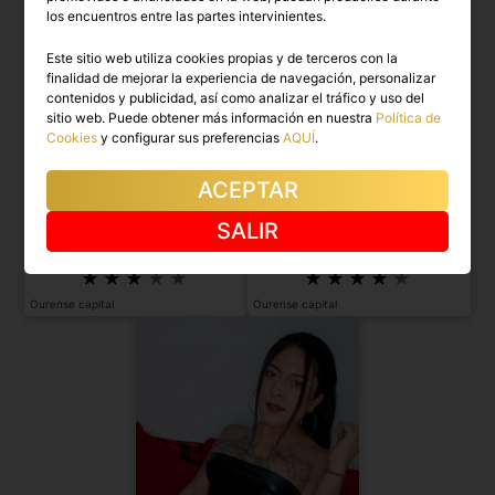
los encuentros entre las partes intervinientes.
Este sitio web utiliza cookies propias y de terceros con la
finalidad de mejorar la experiencia de navegación, personalizar
contenidos y publicidad, así como analizar el tráfico y uso del
sitio web. Puede obtener más información en nuestra
Política de
Cookies
y configurar sus preferencias
AQUÍ
.
ACEPTAR
SHOFIA VARGAS
SHENELYS
SALIR
Trans única y bella, soy Shofia Vargas.
Descubre la novedad panameña.
Ourense capital
Ourense capital