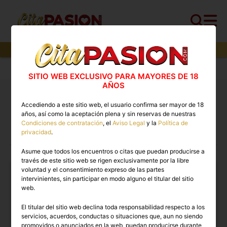
3
perfiles,
1
perfiles verificados y
1
con video
Cita PASION.COM
>
Travestis
>
Ourense
SITIO WEB EXCLUSIVO PARA MAYORES DE 18
AÑOS
Travestis Ourense 🔥 Escorts trans con vídeos
Accediendo a este sitio web, el usuario confirma ser mayor de 18
reales disponibles ahora
años, así como la aceptación plena y sin reservas de nuestras
Condiciones de contratación
, el
Aviso Legal
y la
Política de
privacidad
.
TRAVESTIS EN OURENSE
Asume que todos los encuentros o citas que puedan producirse a
través de este sitio web se rigen exclusivamente por la libre
voluntad y el consentimiento expreso de las partes
intervinientes, sin participar en modo alguno el titular del sitio
web.
El titular del sitio web declina toda responsabilidad respecto a los
servicios, acuerdos, conductas o situaciones que, aun no siendo
promovidos o anunciados en la web, puedan producirse durante