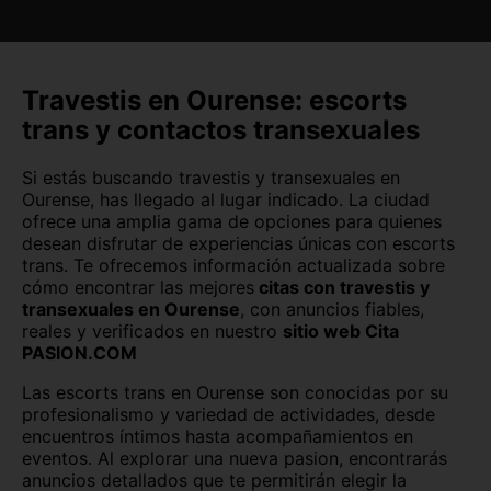
Burgos
Cáceres
Cádiz
Canarias
Travestis en Ourense: escorts
trans y contactos transexuales
Cantabria
Castellón
Si estás buscando travestis y transexuales en
Ceuta
Ciudad Real
Ourense, has llegado al lugar indicado. La ciudad
ofrece una amplia gama de opciones para quienes
Córdoba
Cuenca
desean disfrutar de experiencias únicas con escorts
trans. Te ofrecemos información actualizada sobre
Girona
Granada
cómo encontrar las mejores
citas con travestis y
transexuales en Ourense
, con anuncios fiables,
Guadalajara
Guipúzcoa
reales y verificados en nuestro
sitio web Cita
PASION.COM
Huelva
Huesca
Las escorts trans en Ourense son conocidas por su
Jaén
La Rioja
profesionalismo y variedad de actividades, desde
encuentros íntimos hasta acompañamientos en
eventos. Al explorar una nueva pasion, encontrarás
León
Lleida
anuncios detallados que te permitirán elegir la