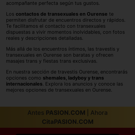
acompañante perfecta según tus gustos.
Lugo
Madrid
Los
contactos de transexuales en Ourense
te
Málaga
Melilla
permiten disfrutar de encuentros directos y rápidos.
Te facilitamos el contacto con transexuales
Murcia
Navarra
dispuestas a vivir momentos inolvidables, con fotos
reales y descripciones detalladas.
Palencia
Pontevedra
Más allá de los encuentros íntimos, las travestis y
Salamanca
Segovia
transexuales en Ourense son baratas y ofrecen
masajes trans y fiestas trans exclusivas.
Sevilla
Soria
En nuestra sección de travestis Ourense, encontrarás
opciones como
shemales, ladyboy y trans
Tarragona
Tenerife
internacionales
. Explora los anuncios y conoce las
mejores opciones de transexuales en Ourense.
Teruel
Toledo
Valencia
Valladolid
Antes
PASION.COM
| Ahora
Vizcaya
Zamora
CitaPASION.COM
Zaragoza