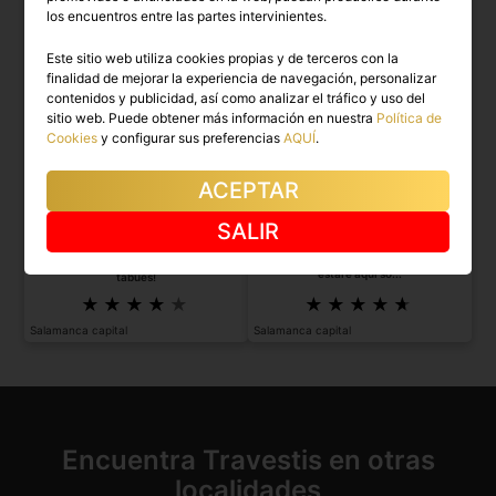
los encuentros entre las partes intervinientes.
Este sitio web utiliza cookies propias y de terceros con la
finalidad de mejorar la experiencia de navegación, personalizar
contenidos y publicidad, así como analizar el tráfico y uso del
sitio web. Puede obtener más información en nuestra
Política de
Cookies
y configurar sus preferencias
AQUÍ
.
ACEPTAR
LUANNA
SALIR
TAMARA
Llegué a la ciudad recientemente, y
Diosa latina, guapa y educada. ¡Sin
estaré aquí so...
tabúes!
Salamanca capital
Salamanca capital
Encuentra Travestis en otras
localidades