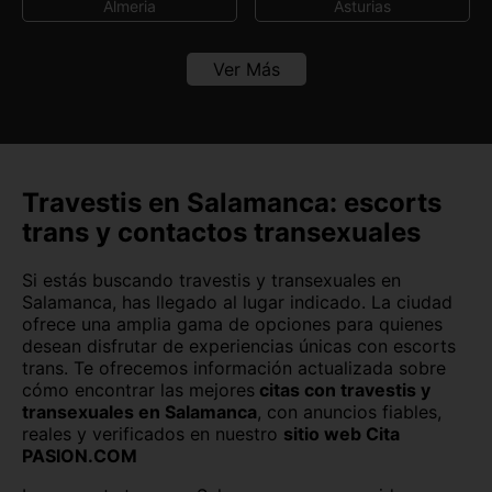
Almeria
Asturias
Avila
Badajoz
Ver Más
Baleares
Barcelona
Burgos
Cáceres
Cádiz
Canarias
Travestis en Salamanca: escorts
trans y contactos transexuales
Cantabria
Castellón
Si estás buscando travestis y transexuales en
Ceuta
Ciudad Real
Salamanca, has llegado al lugar indicado. La ciudad
ofrece una amplia gama de opciones para quienes
Córdoba
Cuenca
desean disfrutar de experiencias únicas con escorts
trans. Te ofrecemos información actualizada sobre
Girona
Granada
cómo encontrar las mejores
citas con travestis y
transexuales en Salamanca
, con anuncios fiables,
Guadalajara
Guipúzcoa
reales y verificados en nuestro
sitio web Cita
PASION.COM
Huelva
Huesca