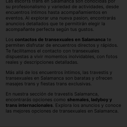
Las escorts trans en Salamanca son conocidas por
Jaén
La Rioja
su profesionalismo y variedad de actividades, desde
encuentros íntimos hasta acompañamientos en
eventos. Al explorar una nueva pasion, encontrarás
León
Lleida
anuncios detallados que te permitirán elegir la
acompañante perfecta según tus gustos.
Lugo
Madrid
Los
contactos de transexuales en Salamanca
te
Málaga
Melilla
permiten disfrutar de encuentros directos y rápidos.
Te facilitamos el contacto con transexuales
Murcia
Navarra
dispuestas a vivir momentos inolvidables, con fotos
reales y descripciones detalladas.
Ourense
Palencia
Más allá de los encuentros íntimos, las travestis y
Pontevedra
Segovia
transexuales en Salamanca son baratas y ofrecen
masajes trans y fiestas trans exclusivas.
Sevilla
Soria
En nuestra sección de travestis Salamanca,
encontrarás opciones como
shemales, ladyboy y
Tarragona
Tenerife
trans internacionales
. Explora los anuncios y conoce
las mejores opciones de transexuales en Salamanca.
Teruel
Toledo
Valencia
Valladolid