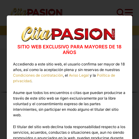
2
perfiles,
2
perfiles verificados y
1
con video
Cita PASION.COM
>
Travestis
>
Salamanca
SITIO WEB EXCLUSIVO PARA MAYORES DE 18
AÑOS
Travestis Salamanca 🔥 Escorts trans con vídeos
Accediendo a este sitio web, el usuario confirma ser mayor de 18
reales disponibles ahora
años, así como la aceptación plena y sin reservas de nuestras
Condiciones de contratación
, el
Aviso Legal
y la
Política de
privacidad
.
TRAVESTIS EN
Asume que todos los encuentros o citas que puedan producirse a
SALAMANCA
través de este sitio web se rigen exclusivamente por la libre
voluntad y el consentimiento expreso de las partes
intervinientes, sin participar en modo alguno el titular del sitio
web.
El titular del sitio web declina toda responsabilidad respecto a los
servicios, acuerdos, conductas o situaciones que, aun no siendo
promovidos o anunciados en la web, puedan producirse durante