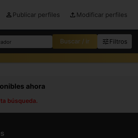
Publicar perfiles
Modificar perfiles
Buscar / ir
Filtros
cador
ponibles ahora
sta búsqueda.
es