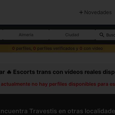
Novedades
Almeria
Ciudad
Bus
0
perfiles,
0
perfiles verificados y
0
con video
ar 🔥 Escorts trans con vídeos reales dis
 actualmente no hay perfiles disponibles para e
ncuentra Travestis en otras localidad