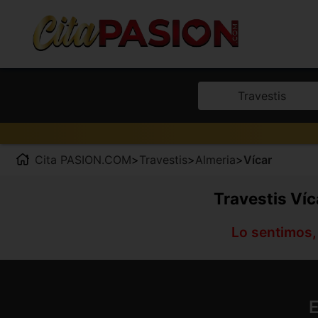
Travestis
Cita PASION.COM
>
Travestis
>
Almeria
>
Vícar
Travestis Víc
Lo sentimos,
E