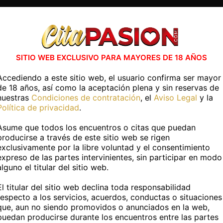
Aguadulce
Almería capital
ntra Travestis en otras capitales de 
SITIO WEB EXCLUSIVO PARA MAYORES DE 18 AÑOS
Accediendo a este sitio web, el usuario confirma ser mayor
Albacete capital
Alicante capital
de 18 años, así como la aceptación plena y sin reservas de
nuestras
Condiciones de contratación
, el
Aviso Legal
y la
Badajoz capital
Barcelona capital
Política de privacidad
.
Cáceres capital
Cádiz capital
Asume que todos los encuentros o citas que puedan
producirse a través de este sitio web se rigen
Ciudad Real capital
Córdoba capital
exclusivamente por la libre voluntad y el consentimiento
Ver Más
expreso de las partes intervinientes, sin participar en modo
Granada capital
Guadalajara capital
alguno el titular del sitio web.
Jaén capital
Las Palmas
El titular del sitio web declina toda responsabilidad
respecto a los servicios, acuerdos, conductas o situaciones
Logroño
Lugo capital
que, aun no siendo promovidos o anunciados en la web,
contactos transexuales
puedan producirse durante los encuentros entre las partes