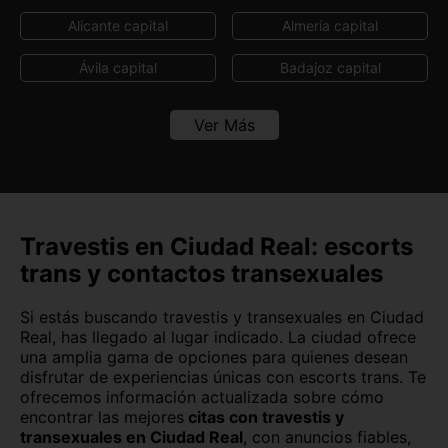
Alicante capital
Almería capital
Ávila capital
Badajoz capital
Barcelona capital
Bilbao
Ver Más
Burgos capital
Cáceres capital
Cádiz capital
Castellón capital
Ceuta capital
Córdoba capital
Travestis en Ciudad Real: escorts
trans y contactos transexuales
Cuenca capital
Girona capital
Si estás buscando travestis y transexuales en Ciudad
Granada capital
Guadalajara capital
Real, has llegado al lugar indicado. La ciudad ofrece
una amplia gama de opciones para quienes desean
Huelva capital
Huesca capital
disfrutar de experiencias únicas con escorts trans. Te
ofrecemos información actualizada sobre cómo
Jaén capital
Las Palmas
encontrar las mejores
citas con travestis y
transexuales en Ciudad Real
, con anuncios fiables,
León capital
Lleida capital