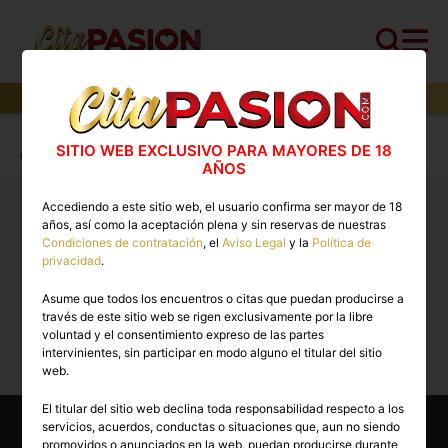
0
perfiles,
0
perfiles verificados y
0
con video
Cita PASION.COM
>
Travestis
>
Ciudad Real
>
SITIO WEB EXCLUSIVO PARA MAYORES DE 18
Ciudad Real capital
AÑOS
Accediendo a este sitio web, el usuario confirma ser mayor de 18
Travestis Ciudad Real capital 🔥 Escorts trans con
años, así como la aceptación plena y sin reservas de nuestras
vídeos reales disponibles ahora
Condiciones de contratación
, el
Aviso Legal
y la
Política de
privacidad
.
Asume que todos los encuentros o citas que puedan producirse a
Lo sentimos, actualmente no hay perfiles
través de este sitio web se rigen exclusivamente por la libre
disponibles para esta búsqueda.
voluntad y el consentimiento expreso de las partes
intervinientes, sin participar en modo alguno el titular del sitio
web.
El titular del sitio web declina toda responsabilidad respecto a los
servicios, acuerdos, conductas o situaciones que, aun no siendo
promovidos o anunciados en la web, puedan producirse durante