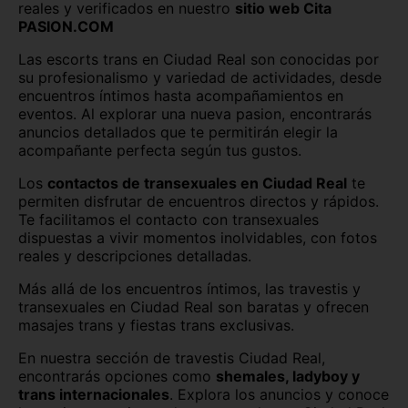
reales y verificados en nuestro
sitio web Cita
PASION.COM
Logroño
Lugo capital
Las escorts trans en Ciudad Real son conocidas por
Madrid capital
Málaga capital
su profesionalismo y variedad de actividades, desde
encuentros íntimos hasta acompañamientos en
eventos. Al explorar una nueva pasion, encontrarás
Melilla capital
Murcia capital
anuncios detallados que te permitirán elegir la
acompañante perfecta según tus gustos.
Ourense capital
Oviedo
Los
contactos de transexuales en Ciudad Real
te
Palencia capital
Palma de Mallorca
permiten disfrutar de encuentros directos y rápidos.
Te facilitamos el contacto con transexuales
Pamplona
Pontevedra capital
dispuestas a vivir momentos inolvidables, con fotos
reales y descripciones detalladas.
Salamanca capital
San Sebastián
Más allá de los encuentros íntimos, las travestis y
Santa Cruz de Tenerife
Santander
transexuales en Ciudad Real son baratas y ofrecen
masajes trans y fiestas trans exclusivas.
Segovia capital
Sevilla capital
En nuestra sección de travestis Ciudad Real,
encontrarás opciones como
shemales, ladyboy y
Soria capital
Tarragona capital
trans internacionales
. Explora los anuncios y conoce