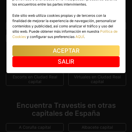
Encuentra Travestis en otras
los encuentros entre las partes intervinientes.
localidades
Este sitio web utiliza cookies propias y de terceros con la
finalidad de mejorar la experiencia de navegación, personalizar
Alcázar de San Juan
Puertollano
contenidos y publicidad, así como analizar el tráfico y uso del
sitio web. Puede obtener más información en nuestra
Política de
Cookies
y configurar sus preferencias
AQUÍ
.
Villamayor de Calatrava
ACEPTAR
Otras categorías
SALIR
Escorts en Ciudad Real
Virtuales en Ciudad Real
capital
capital
Encuentra Travestis en otras
capitales de España
A Coruña capital
Albacete capital