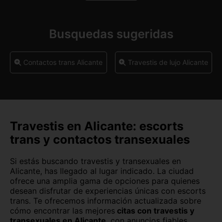
Cáceres capital
Cádiz capital
Castellón capital
Ceuta capital
Busquedas sugeridas
Ciudad Real capital
Córdoba capital
Contactos trans Alicante
Travestis de lujo Alicante
Cuenca capital
Girona capital
Granada capital
Guadalajara capital
Huelva capital
Huesca capital
Travestis en Alicante: escorts
Jaén capital
Las Palmas
trans y contactos transexuales
León capital
Lleida capital
Si estás buscando travestis y transexuales en
Alicante, has llegado al lugar indicado. La ciudad
Logroño
Lugo capital
ofrece una amplia gama de opciones para quienes
desean disfrutar de experiencias únicas con escorts
Madrid capital
Málaga capital
trans. Te ofrecemos información actualizada sobre
cómo encontrar las mejores
citas con travestis y
Melilla capital
Murcia capital
transexuales en Alicante
, con anuncios fiables,