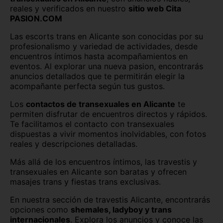
reales y verificados en nuestro
sitio web Cita
Ourense capital
Oviedo
PASION.COM
Palencia capital
Palma de Mallorca
Las escorts trans en Alicante son conocidas por su
profesionalismo y variedad de actividades, desde
Pamplona
Pontevedra capital
encuentros íntimos hasta acompañamientos en
eventos. Al explorar una nueva pasion, encontrarás
anuncios detallados que te permitirán elegir la
Salamanca capital
San Sebastián
acompañante perfecta según tus gustos.
Santa Cruz de Tenerife
Santander
Los
contactos de transexuales en Alicante
te
permiten disfrutar de encuentros directos y rápidos.
Segovia capital
Sevilla capital
Te facilitamos el contacto con transexuales
dispuestas a vivir momentos inolvidables, con fotos
Soria capital
Tarragona capital
reales y descripciones detalladas.
Teruel capital
Toledo capital
Más allá de los encuentros íntimos, las travestis y
transexuales en Alicante son baratas y ofrecen
Valencia capital
Valladolid capital
masajes trans y fiestas trans exclusivas.
En nuestra sección de travestis Alicante, encontrarás
Vitoria
Zamora capital
opciones como
shemales, ladyboy y trans
internacionales
. Explora los anuncios y conoce las
Zaragoza capital