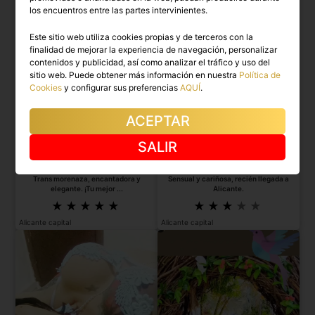
los encuentros entre las partes intervinientes.
Este sitio web utiliza cookies propias y de terceros con la
finalidad de mejorar la experiencia de navegación, personalizar
contenidos y publicidad, así como analizar el tráfico y uso del
sitio web. Puede obtener más información en nuestra
Política de
Cookies
y configurar sus preferencias
AQUÍ
.
ACEPTAR
SALIR
MARÍA
JUANA VALENTINA
Trans morenaza, encantadora y
Sensual y cariñosa, recién llegada a
elegante. ¡Tu mejor ...
Alicante.
Alicante capital
Alicante capital