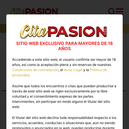
14
perfiles,
8
perfiles verificados y
5
con video
Cita PASION.COM
>
Travestis
>
Alicante
>
SITIO WEB EXCLUSIVO PARA MAYORES DE 18
Alicante capital
AÑOS
Accediendo a este sitio web, el usuario confirma ser mayor de 18
Travestis Alicante capital 🔥 Escorts trans con
años, así como la aceptación plena y sin reservas de nuestras
vídeos reales disponibles ahora
Condiciones de contratación
, el
Aviso Legal
y la
Política de
privacidad
.
Asume que todos los encuentros o citas que puedan producirse a
TRAVESTIS EN ALICANTE
través de este sitio web se rigen exclusivamente por la libre
CAPITAL
voluntad y el consentimiento expreso de las partes
intervinientes, sin participar en modo alguno el titular del sitio
web.
El titular del sitio web declina toda responsabilidad respecto a los
servicios, acuerdos, conductas o situaciones que, aun no siendo
promovidos o anunciados en la web, puedan producirse durante