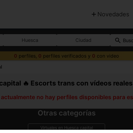
Novedades
Huesca
Ciudad
Bus
0
perfiles,
0
perfiles verificados y
0
con video
l
apital 🔥 Escorts trans con vídeos reale
 actualmente no hay perfiles disponibles para e
Otras categorías
Virtuales en Huesca capital