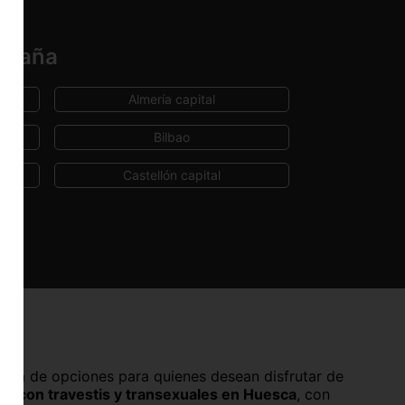
España
Almería capital
Bilbao
Castellón capital
Cuenca capital
Huelva capital
Lleida capital
Málaga capital
Oviedo
 gama de opciones para quienes desean disfrutar de
as con travestis y transexuales en Huesca
, con
Pontevedra capital