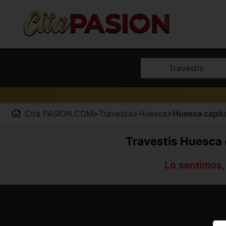
Travestis
Cita PASION.COM
>
Travestis
>
Huesca
>
Huesca capita
Travestis Huesca c
Lo sentimos,