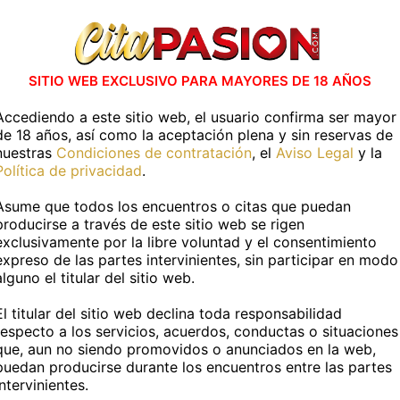
ntra Travestis en otras capitales de 
SITIO WEB EXCLUSIVO PARA MAYORES DE 18 AÑOS
Albacete capital
Alicante capital
Accediendo a este sitio web, el usuario confirma ser mayor
de 18 años, así como la aceptación plena y sin reservas de
Badajoz capital
Barcelona capital
nuestras
Condiciones de contratación
, el
Aviso Legal
y la
Política de privacidad
.
Cáceres capital
Cádiz capital
Asume que todos los encuentros o citas que puedan
Ciudad Real capital
Córdoba capital
producirse a través de este sitio web se rigen
Ver Más
exclusivamente por la libre voluntad y el consentimiento
Granada capital
Guadalajara capital
expreso de las partes intervinientes, sin participar en modo
alguno el titular del sitio web.
Las Palmas
León capital
El titular del sitio web declina toda responsabilidad
Lugo capital
Madrid capital
y contactos transexuales
respecto a los servicios, acuerdos, conductas o situaciones
que, aun no siendo promovidos o anunciados en la web,
Murcia capital
Ourense capital
puedan producirse durante los encuentros entre las partes
as llegado al lugar indicado. La ciudad ofrece una amplia
intervinientes.
formación actualizada sobre cómo encontrar las mejores
cit
Palma de Mallorca
Pamplona