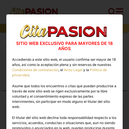
2
perfiles,
1
perfiles verificados y
0
con video
Cita PASION.COM
>
Travestis
>
Almeria
>
SITIO WEB EXCLUSIVO PARA MAYORES DE 18
Almería capital
AÑOS
Accediendo a este sitio web, el usuario confirma ser mayor de 18
Travestis Almería capital 🔥 Escorts trans con
años, así como la aceptación plena y sin reservas de nuestras
vídeos reales disponibles ahora
Condiciones de contratación
, el
Aviso Legal
y la
Política de
privacidad
.
Asume que todos los encuentros o citas que puedan producirse a
TRAVESTIS EN ALMERÍA
través de este sitio web se rigen exclusivamente por la libre
CAPITAL
voluntad y el consentimiento expreso de las partes
intervinientes, sin participar en modo alguno el titular del sitio
web.
El titular del sitio web declina toda responsabilidad respecto a los
servicios, acuerdos, conductas o situaciones que, aun no siendo
promovidos o anunciados en la web, puedan producirse durante