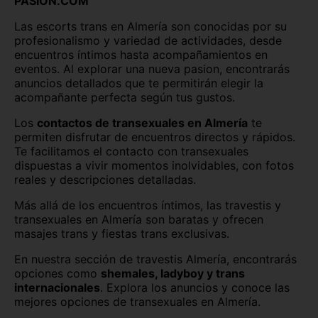
PASION.COM
Logroño
Lugo capital
Las escorts trans en Almería son conocidas por su
Madrid capital
Málaga capital
profesionalismo y variedad de actividades, desde
encuentros íntimos hasta acompañamientos en
eventos. Al explorar una nueva pasion, encontrarás
Melilla capital
Murcia capital
anuncios detallados que te permitirán elegir la
acompañante perfecta según tus gustos.
Ourense capital
Oviedo
Los
contactos de transexuales en Almería
te
Palencia capital
Palma de Mallorca
permiten disfrutar de encuentros directos y rápidos.
Te facilitamos el contacto con transexuales
Pamplona
Pontevedra capital
dispuestas a vivir momentos inolvidables, con fotos
reales y descripciones detalladas.
Salamanca capital
San Sebastián
Más allá de los encuentros íntimos, las travestis y
Santa Cruz de Tenerife
Santander
transexuales en Almería son baratas y ofrecen
masajes trans y fiestas trans exclusivas.
Segovia capital
Sevilla capital
En nuestra sección de travestis Almería, encontrarás
opciones como
shemales, ladyboy y trans
Soria capital
Tarragona capital
internacionales
. Explora los anuncios y conoce las
mejores opciones de transexuales en Almería.
Teruel capital
Toledo capital