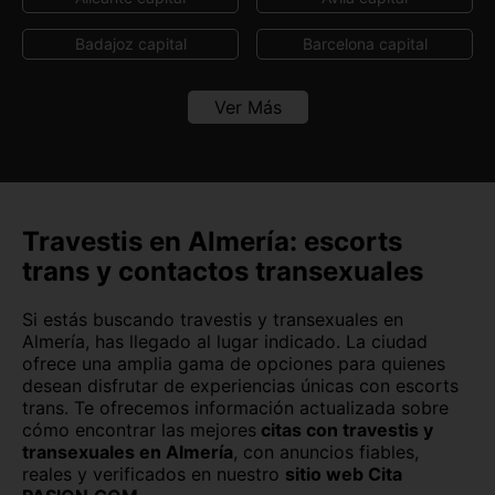
Badajoz capital
Barcelona capital
Bilbao
Burgos capital
Ver Más
Cáceres capital
Cádiz capital
Castellón capital
Ceuta capital
Ciudad Real capital
Córdoba capital
Travestis en Almería: escorts
trans y contactos transexuales
Cuenca capital
Girona capital
Si estás buscando travestis y transexuales en
Granada capital
Guadalajara capital
Almería, has llegado al lugar indicado. La ciudad
ofrece una amplia gama de opciones para quienes
Huelva capital
Huesca capital
desean disfrutar de experiencias únicas con escorts
trans. Te ofrecemos información actualizada sobre
Jaén capital
Las Palmas
cómo encontrar las mejores
citas con travestis y
transexuales en Almería
, con anuncios fiables,
León capital
Lleida capital
reales y verificados en nuestro
sitio web Cita