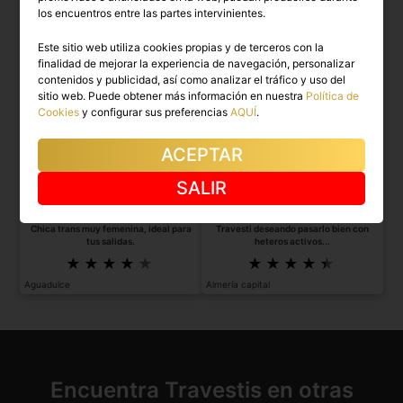
los encuentros entre las partes intervinientes.
Este sitio web utiliza cookies propias y de terceros con la
finalidad de mejorar la experiencia de navegación, personalizar
contenidos y publicidad, así como analizar el tráfico y uso del
sitio web. Puede obtener más información en nuestra
Política de
Cookies
y configurar sus preferencias
AQUÍ
.
ACEPTAR
SALIR
VERÓNICA DICAPPRY
ALEXIA
Chica trans muy femenina, ideal para
Travesti deseando pasarlo bien con
tus salidas.
heteros activos...
Aguadulce
Almería capital
Encuentra Travestis en otras