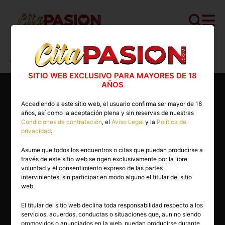
Cita PASION.COM
>
Travestis
>
Valencia
>
Valencia capital
>
Valery
SITIO WEB EXCLUSIVO PARA MAYORES DE 18
AÑOS
Accediendo a este sitio web, el usuario confirma ser mayor de 18
años, así como la aceptación plena y sin reservas de nuestras
Condiciones de contratación
, el
Aviso Legal
y la
Política de
privacidad
.
Asume que todos los encuentros o citas que puedan producirse a
través de este sitio web se rigen exclusivamente por la libre
voluntad y el consentimiento expreso de las partes
intervinientes, sin participar en modo alguno el titular del sitio
web.
El titular del sitio web declina toda responsabilidad respecto a los
servicios, acuerdos, conductas o situaciones que, aun no siendo
26 años
promovidos o anunciados en la web, puedan producirse durante