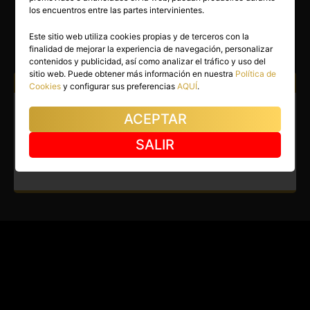
VALERY
los encuentros entre las partes intervinientes.
Valencia capital
(Valencia)
Este sitio web utiliza cookies propias y de terceros con la
finalidad de mejorar la experiencia de navegación, personalizar
(7)
contenidos y publicidad, así como analizar el tráfico y uso del
sitio web. Puede obtener más información en nuestra
Política de
Atiendo a:
Hombres
Parejas
Cookies
y configurar sus preferencias
AQUÍ
.
Travesti en Valencia capital.
ACEPTAR
Pelirroja deslumbrante y muy
SALIR
femenina.