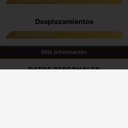
SIN ESPECIFICAR
Desplazamientos
SIN ESPECIFICAR
Más información
DATOS PERSONALES
Tipo:
Travestis
Nombre:
Valery
Edad:
26 años
Nacionalidad:
Venezolana