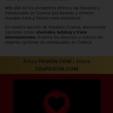
Salamanca capital
San Sebastián
Más allá de los encuentros íntimos, las travestis y
transexuales en Cuenca son baratas y ofrecen
Santa Cruz de Tenerife
Santander
masajes trans y fiestas trans exclusivas.
En nuestra sección de travestis Cuenca, encontrarás
Segovia capital
Sevilla capital
opciones como
shemales, ladyboy y trans
internacionales
. Explora los anuncios y conoce las
Soria capital
Tarragona capital
mejores opciones de transexuales en Cuenca.
Teruel capital
Toledo capital
Valencia capital
Valladolid capital
Antes
PASION.COM
| Ahora
CitaPASION.COM
Vitoria
Zamora capital
Zaragoza capital