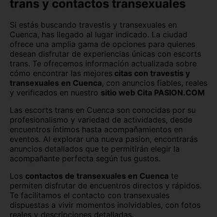
trans y contactos transexuales
Córdoba capital
Girona capital
Si estás buscando travestis y transexuales en
Granada capital
Guadalajara capital
Cuenca, has llegado al lugar indicado. La ciudad
ofrece una amplia gama de opciones para quienes
Huelva capital
Huesca capital
desean disfrutar de experiencias únicas con escorts
trans. Te ofrecemos información actualizada sobre
Jaén capital
Las Palmas
cómo encontrar las mejores
citas con travestis y
transexuales en Cuenca
, con anuncios fiables, reales
León capital
Lleida capital
y verificados en nuestro
sitio web Cita PASION.COM
Logroño
Lugo capital
Las escorts trans en Cuenca son conocidas por su
profesionalismo y variedad de actividades, desde
Madrid capital
Málaga capital
encuentros íntimos hasta acompañamientos en
eventos. Al explorar una nueva pasion, encontrarás
anuncios detallados que te permitirán elegir la
Melilla capital
Murcia capital
acompañante perfecta según tus gustos.
Ourense capital
Oviedo
Los
contactos de transexuales en Cuenca
te
permiten disfrutar de encuentros directos y rápidos.
Palencia capital
Palma de Mallorca
Te facilitamos el contacto con transexuales
dispuestas a vivir momentos inolvidables, con fotos
Pamplona
Pontevedra capital
reales y descripciones detalladas.