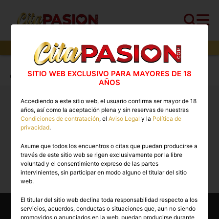
0
perfiles,
0
perfiles verificados y
0
con video
Cita PASION.COM
>
Travestis
>
Cuenca
>
SITIO WEB EXCLUSIVO PARA MAYORES DE 18
Cuenca capital
AÑOS
Accediendo a este sitio web, el usuario confirma ser mayor de 18
Travestis Cuenca capital 🔥 Escorts trans con
años, así como la aceptación plena y sin reservas de nuestras
vídeos reales disponibles ahora
Condiciones de contratación
, el
Aviso Legal
y la
Política de
privacidad
.
Asume que todos los encuentros o citas que puedan producirse a
Lo sentimos, actualmente no hay perfiles
través de este sitio web se rigen exclusivamente por la libre
disponibles para esta búsqueda.
voluntad y el consentimiento expreso de las partes
intervinientes, sin participar en modo alguno el titular del sitio
web.
Otras categorías
El titular del sitio web declina toda responsabilidad respecto a los
servicios, acuerdos, conductas o situaciones que, aun no siendo
promovidos o anunciados en la web, puedan producirse durante