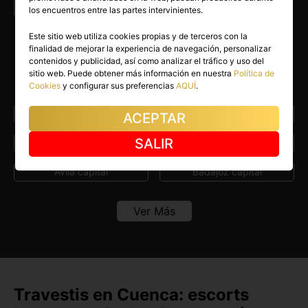
Escorts en Cuenca capital
los encuentros entre las partes intervinientes.
Este sitio web utiliza cookies propias y de terceros con la
finalidad de mejorar la experiencia de navegación, personalizar
Encuentra Travestis en otras
contenidos y publicidad, así como analizar el tráfico y uso del
sitio web. Puede obtener más información en nuestra
Política de
capitales de España
Cookies
y configurar sus preferencias
AQUÍ
.
A Coruña capital
Albacete capital
ACEPTAR
SALIR
Alicante capital
Almería capital
Ávila capital
Badajoz capital
Barcelona capital
Bilbao
Ver Más
Burgos capital
Cáceres capital
Cádiz capital
Castellón capital
Ceuta capital
Ciudad Real capital
Travestis en Cuenca: escorts