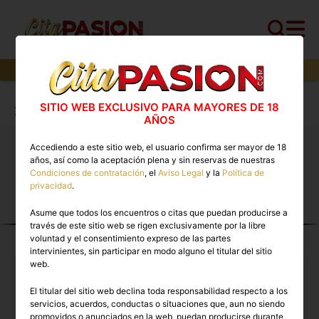
2
perfiles,
1
perfiles verificados y
0
con video
Cita PASION.COM
>
Travestis
>
Zaragoza
>
SITIO WEB EXCLUSIVO PARA MAYORES DE 18
Zaragoza capital
AÑOS
Accediendo a este sitio web, el usuario confirma ser mayor de 18
Travestis Zaragoza capital 🔥 Escorts trans con
años, así como la aceptación plena y sin reservas de nuestras
vídeos reales disponibles ahora
Condiciones de contratación
, el
Aviso Legal
y la
Política de
privacidad
.
Asume que todos los encuentros o citas que puedan producirse a
TRAVESTIS EN ZARAGOZA
través de este sitio web se rigen exclusivamente por la libre
CAPITAL
voluntad y el consentimiento expreso de las partes
intervinientes, sin participar en modo alguno el titular del sitio
web.
El titular del sitio web declina toda responsabilidad respecto a los
servicios, acuerdos, conductas o situaciones que, aun no siendo
promovidos o anunciados en la web, puedan producirse durante