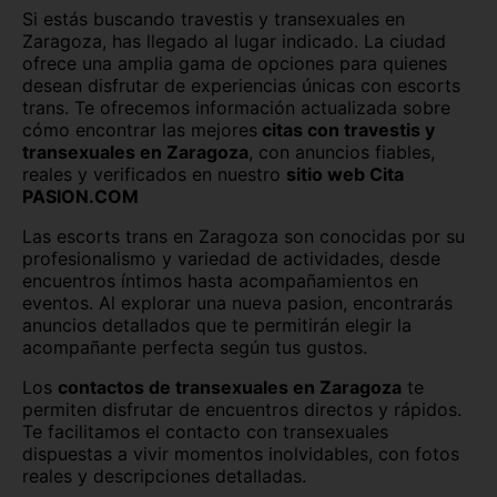
Si estás buscando travestis y transexuales en
Zaragoza, has llegado al lugar indicado. La ciudad
Lleida capital
Logroño
ofrece una amplia gama de opciones para quienes
desean disfrutar de experiencias únicas con escorts
Lugo capital
Madrid capital
trans. Te ofrecemos información actualizada sobre
cómo encontrar las mejores
citas con travestis y
Málaga capital
Melilla capital
transexuales en Zaragoza
, con anuncios fiables,
reales y verificados en nuestro
sitio web Cita
Murcia capital
Ourense capital
PASION.COM
Oviedo
Palencia capital
Las escorts trans en Zaragoza son conocidas por su
profesionalismo y variedad de actividades, desde
Palma de Mallorca
Pamplona
encuentros íntimos hasta acompañamientos en
eventos. Al explorar una nueva pasion, encontrarás
anuncios detallados que te permitirán elegir la
Pontevedra capital
Salamanca capital
acompañante perfecta según tus gustos.
San Sebastián
Santa Cruz de Tenerife
Los
contactos de transexuales en Zaragoza
te
permiten disfrutar de encuentros directos y rápidos.
Santander
Segovia capital
Te facilitamos el contacto con transexuales
dispuestas a vivir momentos inolvidables, con fotos
Sevilla capital
Soria capital
reales y descripciones detalladas.