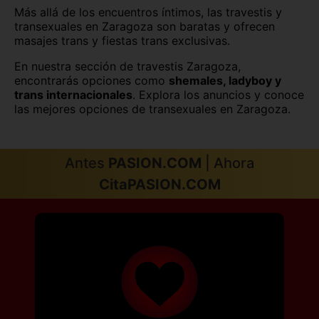
Tarragona capital
Teruel capital
Más allá de los encuentros íntimos, las travestis y
transexuales en Zaragoza son baratas y ofrecen
Toledo capital
Valencia capital
masajes trans y fiestas trans exclusivas.
En nuestra sección de travestis Zaragoza,
Valladolid capital
Vitoria
encontrarás opciones como
shemales, ladyboy y
trans internacionales
. Explora los anuncios y conoce
Zamora capital
las mejores opciones de transexuales en Zaragoza.
Antes
PASION.COM
| Ahora
CitaPASION.COM