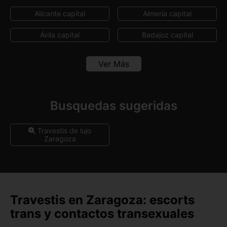
Alicante capital
Almería capital
Ávila capital
Badajoz capital
Barcelona capital
Bilbao
Ver Más
Burgos capital
Cáceres capital
Cádiz capital
Castellón capital
Busquedas sugeridas
Ceuta capital
Ciudad Real capital
Travestis de lujo
Zaragoza
Córdoba capital
Cuenca capital
Girona capital
Granada capital
Guadalajara capital
Huelva capital
Travestis en Zaragoza: escorts
Huesca capital
Jaén capital
trans y contactos transexuales
Las Palmas
León capital