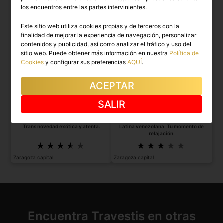
los encuentros entre las partes intervinientes.
Este sitio web utiliza cookies propias y de terceros con la
finalidad de mejorar la experiencia de navegación, personalizar
contenidos y publicidad, así como analizar el tráfico y uso del
sitio web. Puede obtener más información en nuestra
Política de
Cookies
y configurar sus preferencias
AQUÍ
.
ACEPTAR
SALIR
ANTONELLA
MICHELL
Trans novedad exótica y atenta.
Latina venezolana. Tu momento de
relajación.
Zaragoza capital
Zaragoza capital
Encuentra Travestis en otras