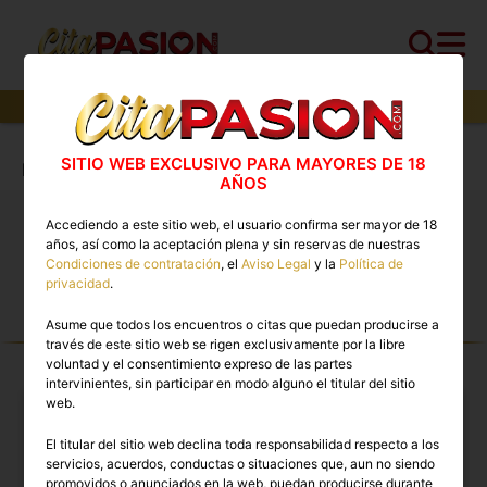
50
perfiles,
28
perfiles verificados y
23
con video
Cita PASION.COM
>
Travestis
>
Barcelona
>
SITIO WEB EXCLUSIVO PARA MAYORES DE 18
Barcelona capital
AÑOS
Accediendo a este sitio web, el usuario confirma ser mayor de 18
Travestis Barcelona capital 🔥 Escorts trans con
años, así como la aceptación plena y sin reservas de nuestras
vídeos reales disponibles ahora
Condiciones de contratación
, el
Aviso Legal
y la
Política de
privacidad
.
Asume que todos los encuentros o citas que puedan producirse a
TRAVESTIS TOP PREMIUM EN
través de este sitio web se rigen exclusivamente por la libre
BARCELONA CAPITAL
voluntad y el consentimiento expreso de las partes
intervinientes, sin participar en modo alguno el titular del sitio
web.
El titular del sitio web declina toda responsabilidad respecto a los
servicios, acuerdos, conductas o situaciones que, aun no siendo
promovidos o anunciados en la web, puedan producirse durante