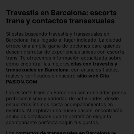
León capital
Lleida capital
Travestis en Barcelona: escorts
trans y contactos transexuales
Logroño
Lugo capital
Madrid capital
Málaga capital
Si estás buscando travestis y transexuales en
Barcelona, has llegado al lugar indicado. La ciudad
Melilla capital
Murcia capital
ofrece una amplia gama de opciones para quienes
desean disfrutar de experiencias únicas con escorts
trans. Te ofrecemos información actualizada sobre
Ourense capital
Oviedo
cómo encontrar las mejores
citas con travestis y
transexuales en Barcelona
, con anuncios fiables,
Palencia capital
Palma de Mallorca
reales y verificados en nuestro
sitio web Cita
PASION.COM
Pamplona
Pontevedra capital
Las escorts trans en Barcelona son conocidas por su
Salamanca capital
San Sebastián
profesionalismo y variedad de actividades, desde
encuentros íntimos hasta acompañamientos en
Santa Cruz de Tenerife
Santander
eventos. Al explorar una nueva pasion, encontrarás
anuncios detallados que te permitirán elegir la
Segovia capital
Sevilla capital
acompañante perfecta según tus gustos.
Los
contactos de transexuales en Barcelona
te
Soria capital
Tarragona capital