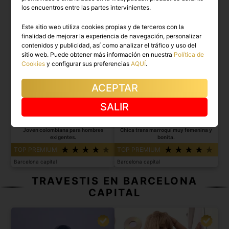
los encuentros entre las partes intervinientes.
Este sitio web utiliza cookies propias y de terceros con la
finalidad de mejorar la experiencia de navegación, personalizar
contenidos y publicidad, así como analizar el tráfico y uso del
sitio web. Puede obtener más información en nuestra
Política de
Cookies
y configurar sus preferencias
AQUÍ
.
ACEPTAR
SALIR
KIM
AICHA
Joven colombiana para hombres
Chica trans marroquí muy femenina y
exigentes.
bonita.
TOP PREMIUM
TOP PREMIUM
Barcelona capital
Barcelona capital
TRAVESTIS EN BARCELONA
CAPITAL