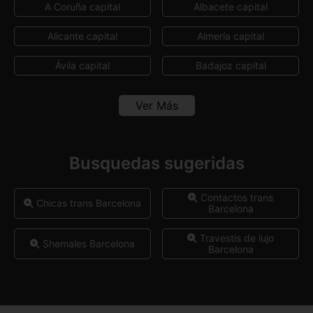
A Coruña capital
Albacete capital
Alicante capital
Almería capital
Ávila capital
Badajoz capital
Bilbao
Burgos capital
Ver Más
Cáceres capital
Cádiz capital
Castellón capital
Ceuta capital
Busquedas sugeridas
Ciudad Real capital
Córdoba capital
Contactos trans
Chicas trans Barcelona
Barcelona
Cuenca capital
Girona capital
Travestis de lujo
Granada capital
Guadalajara capital
Shemales Barcelona
Barcelona
Huelva capital
Huesca capital
Travestis maduras
Barcelona capital
Jaén capital
Las Palmas