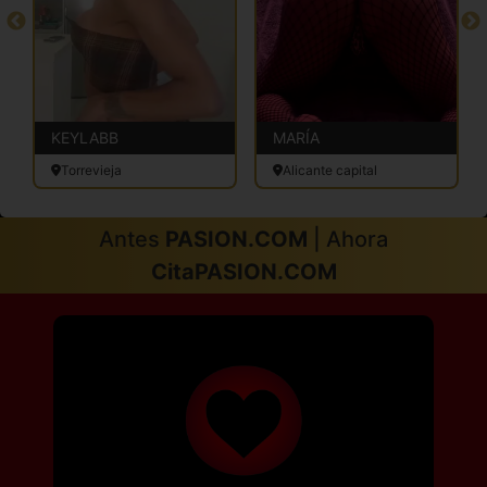
KEYLABB
MARÍA
Torrevieja
Alicante capital
Antes
PASION.COM
| Ahora
CitaPASION.COM