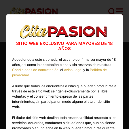
Cita PASION.COM
>
Travestis
>
Alicante
>
Alicante capital
>
Angela Marquez
SITIO WEB EXCLUSIVO PARA MAYORES DE 18
AÑOS
Accediendo a este sitio web, el usuario confirma ser mayor de 18
años, así como la aceptación plena y sin reservas de nuestras
Condiciones de contratación
, el
Aviso Legal
y la
Política de
privacidad
.
Asume que todos los encuentros o citas que puedan producirse a
través de este sitio web se rigen exclusivamente por la libre
voluntad y el consentimiento expreso de las partes
intervinientes, sin participar en modo alguno el titular del sitio
web.
El titular del sitio web declina toda responsabilidad respecto a los
servicios, acuerdos, conductas o situaciones que, aun no siendo
23 años
promovidos o anunciados en la web, puedan producirse durante