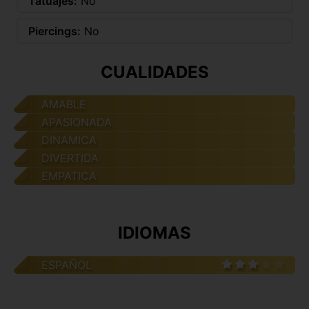
Tatuajes:
No
Piercings:
No
CUALIDADES
AMABLE
APASIONADA
DINAMICA
DIVERTIDA
EMPATICA
IDIOMAS
ESPAÑOL