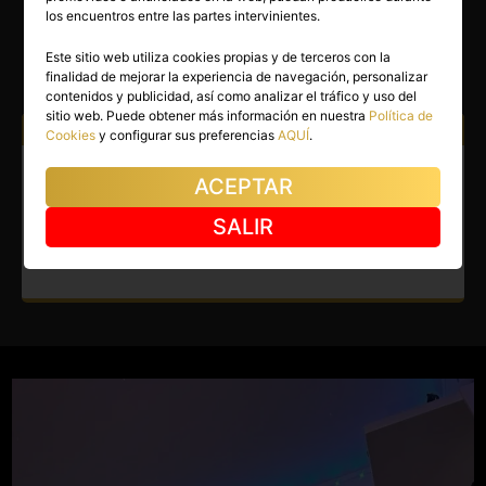
ANGELA MARQUEZ
los encuentros entre las partes intervinientes.
Alicante capital
(Alicante)
Este sitio web utiliza cookies propias y de terceros con la
finalidad de mejorar la experiencia de navegación, personalizar
(9)
contenidos y publicidad, así como analizar el tráfico y uso del
sitio web. Puede obtener más información en nuestra
Política de
Atiendo a:
Hombres
Cookies
y configurar sus preferencias
AQUÍ
.
Travesti en Alicante capital.
ACEPTAR
Angelita linda y esbelta, recien
SALIR
llegada.