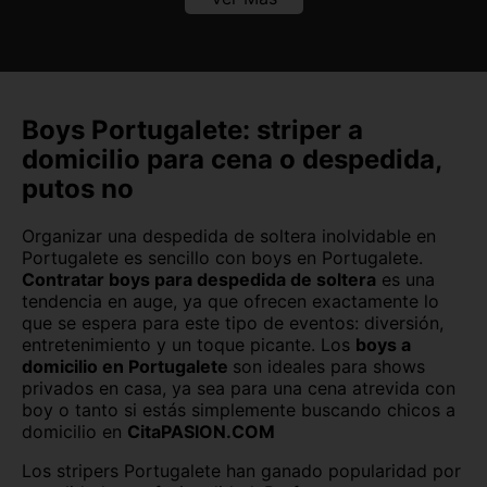
Burgos capital
Cáceres capital
Cádiz capital
Castellón capital
Ceuta capital
Ciudad Real capital
Boys Portugalete: striper a
domicilio para cena o despedida,
Córdoba capital
Cuenca capital
putos no
Girona capital
Granada capital
Organizar una despedida de soltera inolvidable en
Guadalajara capital
Huelva capital
Portugalete es sencillo con boys en Portugalete.
Contratar boys para despedida de soltera
es una
tendencia en auge, ya que ofrecen exactamente lo
Huesca capital
Jaén capital
que se espera para este tipo de eventos: diversión,
entretenimiento y un toque picante. Los
boys a
Las Palmas
León capital
domicilio en Portugalete
son ideales para shows
privados en casa, ya sea para una cena atrevida con
Lleida capital
Logroño
boy o tanto si estás simplemente buscando chicos a
domicilio en
CitaPASION.COM
Lugo capital
Madrid capital
Los stripers Portugalete han ganado popularidad por
Málaga capital
Melilla capital