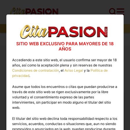
2
perfiles,
2
perfiles verificados y
0
con video
Cita PASION.COM
>
Boys
>
Vizcaya
>
Portugalete
SITIO WEB EXCLUSIVO PARA MAYORES DE 18
AÑOS
Boys Portugalete: stripers para despedidas, gigolos
Accediendo a este sitio web, el usuario confirma ser mayor de 18
y chicos, putos no
años, así como la aceptación plena y sin reservas de nuestras
Condiciones de contratación
, el
Aviso Legal
y la
Política de
privacidad
.
BOYS EN PORTUGALETE
Asume que todos los encuentros o citas que puedan producirse a
través de este sitio web se rigen exclusivamente por la libre
voluntad y el consentimiento expreso de las partes
intervinientes, sin participar en modo alguno el titular del sitio
web.
El titular del sitio web declina toda responsabilidad respecto a los
servicios, acuerdos, conductas o situaciones que, aun no siendo
promovidos o anunciados en la web, puedan producirse durante