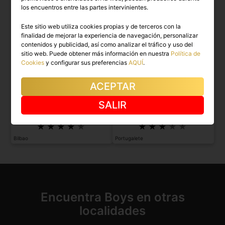
los encuentros entre las partes intervinientes.
Este sitio web utiliza cookies propias y de terceros con la
finalidad de mejorar la experiencia de navegación, personalizar
contenidos y publicidad, así como analizar el tráfico y uso del
sitio web. Puede obtener más información en nuestra
Política de
Cookies
y configurar sus preferencias
AQUÍ
.
ACEPTAR
KARL
IGNACIO
SALIR
Latino colombiano, hombre real. Speak
Hombre obediente en busca de una
English.
mujer mandona.
Bilbao
Portugalete
Encuentra Boys en otras
localidades