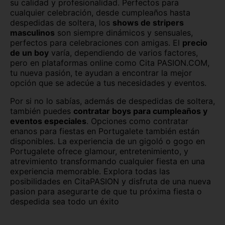
su calidad y profesionalidad. Perfectos para
cualquier celebración, desde cumpleaños hasta
Murcia capital
Ourense capital
despedidas de soltera, los
shows de stripers
masculinos
son siempre dinámicos y sensuales,
Oviedo
Palencia capital
perfectos para celebraciones con amigas. El
precio
de un boy
varía, dependiendo de varios factores,
Palma de Mallorca
Pamplona
pero en plataformas online como Cita PASION.COM,
tu nueva pasión, te ayudan a encontrar la mejor
opción que se adecúe a tus necesidades y eventos.
Pontevedra capital
Salamanca capital
Por si no lo sabías, además de despedidas de soltera,
San Sebastián
Santa Cruz de Tenerife
también puedes
contratar boys para cumpleaños y
eventos especiales
. Opciones como contratar
Santander
Segovia capital
enanos para fiestas en Portugalete también están
disponibles. La experiencia de un gigoló o gogo en
Sevilla capital
Soria capital
Portugalete ofrece glamour, entretenimiento, y
atrevimiento transformando cualquier fiesta en una
Tarragona capital
Teruel capital
experiencia memorable. Explora todas las
posibilidades en CitaPASION y disfruta de una nueva
Toledo capital
Valencia capital
pasion para asegurarte de que tu próxima fiesta o
despedida sea todo un éxito
Valladolid capital
Vitoria