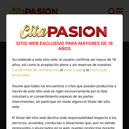
Cita PASION.COM
>
Masajistas
>
Madrid
>
Madrid capital
>
Lucy
SITIO WEB EXCLUSIVO PARA MAYORES DE 18
AÑOS
Accediendo a este sitio web, el usuario confirma ser mayor de 18
años, así como la aceptación plena y sin reservas de nuestras
Condiciones de contratación
, el
Aviso Legal
y la
Política de
privacidad
.
Asume que todos los encuentros o citas que puedan producirse a
través de este sitio web se rigen exclusivamente por la libre
voluntad y el consentimiento expreso de las partes
intervinientes, sin participar en modo alguno el titular del sitio
web.
El titular del sitio web declina toda responsabilidad respecto a los
servicios, acuerdos, conductas o situaciones que, aun no siendo
22 años
promovidos o anunciados en la web, puedan producirse durante