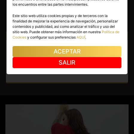
LUCY
los encuentros entre las partes intervinientes.
Madrid capital
(Madrid)
Este sitio web utiliza cookies propias y de terceros con la
finalidad de mejorar la experiencia de navegación, personalizar
(3)
contenidos y publicidad, así como analizar el tráfico y uso del
sitio web. Puede obtener más información en nuestra
Política de
Atiendo a:
Hombres
Cookies
y configurar sus preferencias
AQUÍ
.
Masajista en Madrid capital.
ACEPTAR
Masajista encantadora dulce y
SALIR
cariñosa.