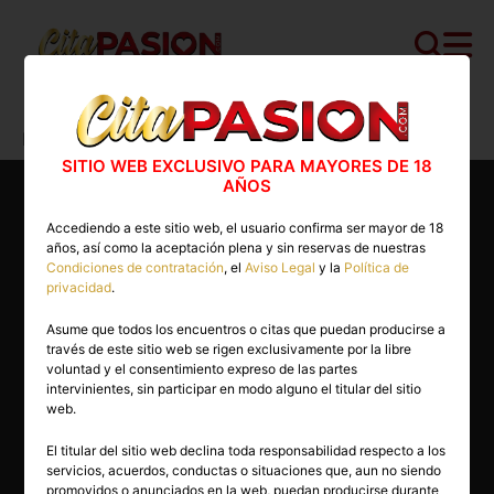
Cita PASION.COM
>
Masajistas
>
Madrid
>
Madrid capital
>
Biby
SITIO WEB EXCLUSIVO PARA MAYORES DE 18
AÑOS
Accediendo a este sitio web, el usuario confirma ser mayor de 18
años, así como la aceptación plena y sin reservas de nuestras
Condiciones de contratación
, el
Aviso Legal
y la
Política de
privacidad
.
Asume que todos los encuentros o citas que puedan producirse a
través de este sitio web se rigen exclusivamente por la libre
voluntad y el consentimiento expreso de las partes
intervinientes, sin participar en modo alguno el titular del sitio
web.
El titular del sitio web declina toda responsabilidad respecto a los
servicios, acuerdos, conductas o situaciones que, aun no siendo
30 años
promovidos o anunciados en la web, puedan producirse durante