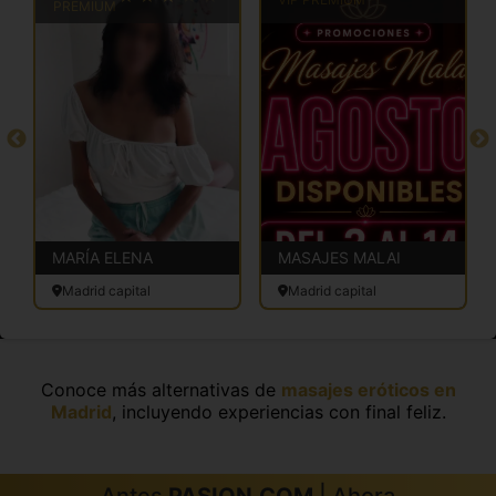
PREMIUM
MARÍA ELENA
MASAJES MALAI
Madrid capital
Madrid capital
Conoce más alternativas de
masajes eróticos en
Madrid
, incluyendo experiencias con final feliz.
Antes
PASION.COM
| Ahora