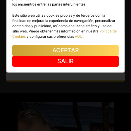
BIBY
los encuentros entre las partes intervinientes.
Madrid capital
(Madrid)
Este sitio web utiliza cookies propias y de terceros con la
finalidad de mejorar la experiencia de navegación, personalizar
(17)
contenidos y publicidad, así como analizar el tráfico y uso del
sitio web. Puede obtener más información en nuestra
Política de
Atiendo a:
Hombres
Cookies
y configurar sus preferencias
AQUÍ
.
Masajista en Madrid capital.
ACEPTAR
Disfruta una mezcla de
SALIR
emociones muy interesantes.