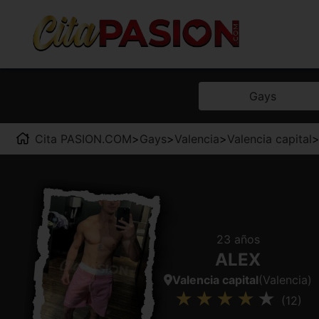
Gays
Cita PASION.COM
>
Gays
>
Valencia
>
Valencia capital
23 años
ALEX
Valencia capital
(Valencia)
(12)