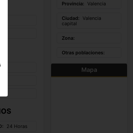
Provincia:
Valencia
Ciudad:
Valencia
capital
Zona:
Otras poblaciones:
s
Mapa
s
IOS
D
24 Horas