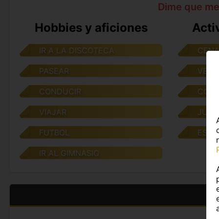
Dime que me
Hobbies y aficiones
Acti
IR A LA DISCOTECA
CENA
PASEAR
VER 
CONDUCIR
CONV
VIAJAR
JUGA
FUTBOL
ESCU
IR AL GIMNASIO