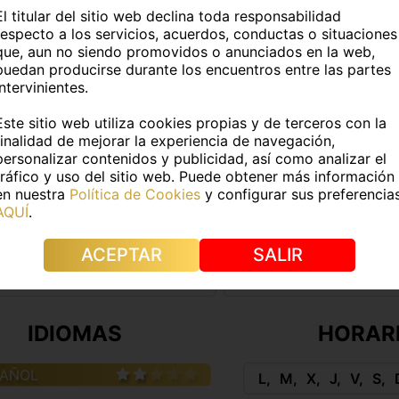
TOS PERSONALES
El titular del sitio web declina toda responsabilidad
respecto a los servicios, acuerdos, conductas o situaciones
que, aun no siendo promovidos o anunciados en la web,
:
Alex
Edad:
23 años
puedan producirse durante los encuentros entre las partes
intervinientes.
atina
Fumador@:
No
Este sitio web utiliza cookies propias y de terceros con la
finalidad de mejorar la experiencia de navegación,
DATOS FÍSICOS
personalizar contenidos y publicidad, así como analizar el
tráfico y uso del sitio web. Puede obtener más información
en nuestra
Política de Cookies
y configurar sus preferencia
6Kg
Medidas:
-
AQUÍ
.
e pelo:
Castaño
Color de ojos:
Marrone
ACEPTAR
SALIR
s:
Si
Piercings:
No
IDIOMAS
HORAR
PAÑOL
L
M
X
J
V
S