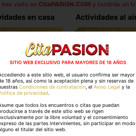
 has visto en
CitaPASION.COM
y tendrás un tr
vidades en casa
Actividades al air
R JUNTOS
PASEAR POR LA CAL
UNA PELICULA
IR A UN RESTAURAN
ERSAR
PASEAR POR LA PLA
SITIO WEB EXCLUSIVO PARA MAYORES DE 18 AÑOS
R A LA PLAY STATION
PATINAR
Accediendo a este sitio web, el usuario confirma ser mayor
de 18 años, así como la aceptación plena y sin reservas de
CHAR MUSICA
IR A LA DISCOTECA
nuestras
Condiciones de contratación
, el
Aviso Legal
y la
Política de privacidad
.
HACER SENDERISMO
Asume que todos los encuentros o citas que puedan
producirse a través de este sitio web se rigen
exclusivamente por la libre voluntad y el consentimiento
Más información
expreso de las partes intervinientes, sin participar en modo
alguno el titular del sitio web.