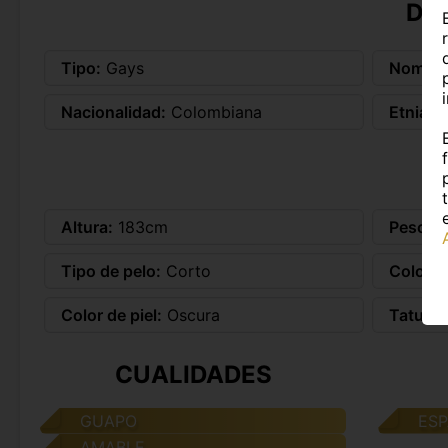
DA
Tipo:
Gays
Nombre
Nacionalidad:
Colombiana
Etnia:
L
Altura:
183cm
Peso:
7
Tipo de pelo:
Corto
Color d
Color de piel:
Oscura
Tatuaje
CUALIDADES
GUAPO
ES
AMABLE