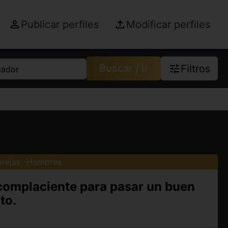
Publicar perfiles
Modificar perfiles
Buscar / ir
Filtros
cador
arejas
Hombres
 complaciente para pasar un buen
to.