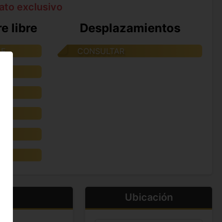
ato exclusivo
e libre
Desplazamientos
LE
CONSULTAR
TE
YA
Ubicación