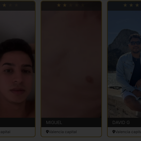
MIGUEL
DAVID G
apital
Valencia capital
Valencia capit