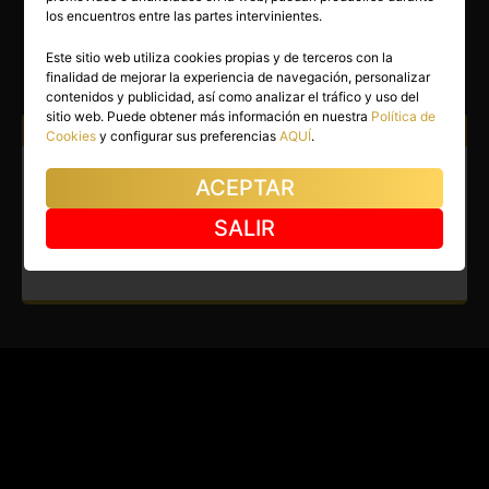
VALENTINO FERRARI
los encuentros entre las partes intervinientes.
Barcelona capital
(Barcelona)
Este sitio web utiliza cookies propias y de terceros con la
finalidad de mejorar la experiencia de navegación, personalizar
(10)
contenidos y publicidad, así como analizar el tráfico y uso del
sitio web. Puede obtener más información en nuestra
Política de
Atiendo a:
Hombres
Cookies
y configurar sus preferencias
AQUÍ
.
Gay en Barcelona capital.
ACEPTAR
Chico educado, divertido y con
SALIR
clase, recien llegado.