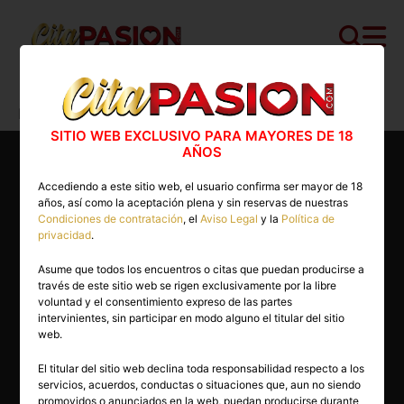
Cita PASION.COM
>
Gays
>
Barcelona
>
Barcelona capital
>
Valentino Ferrari
SITIO WEB EXCLUSIVO PARA MAYORES DE 18
AÑOS
Accediendo a este sitio web, el usuario confirma ser mayor de 18
años, así como la aceptación plena y sin reservas de nuestras
Condiciones de contratación
, el
Aviso Legal
y la
Política de
privacidad
.
Asume que todos los encuentros o citas que puedan producirse a
través de este sitio web se rigen exclusivamente por la libre
voluntad y el consentimiento expreso de las partes
intervinientes, sin participar en modo alguno el titular del sitio
web.
El titular del sitio web declina toda responsabilidad respecto a los
servicios, acuerdos, conductas o situaciones que, aun no siendo
24 años
promovidos o anunciados en la web, puedan producirse durante