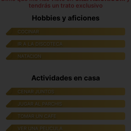
tendrás un trato exclusivo
Hobbies y aficiones
COCINAR
IR A LA DISCOTECA
NATACION
Actividades en casa
CENAR JUNTOS
JUGAR AL PARCHIS
TOMAR UN CAFE
VER UNA PELICULA