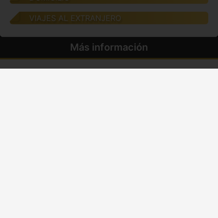
VIAJES AL EXTRANJERO
Más información
DATOS PERSONALES
Tipo:
Gays
Nombre:
Valentino Ferrari
Edad:
24 años
Nacionalidad:
Peruana
Etnia:
Latina
Fumador@:
Si