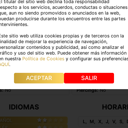
El titular del sitio web declina toda responsabilidad
TOS PERSONALES
respecto a los servicios, acuerdos, conductas o situaciones
que, aun no siendo promovidos o anunciados en la web,
puedan producirse durante los encuentros entre las partes
:
Valentino Ferrari
Edad:
24 años
intervinientes.
atina
Fumador@:
No
Este sitio web utiliza cookies propias y de terceros con la
finalidad de mejorar la experiencia de navegación,
personalizar contenidos y publicidad, así como analizar el
DATOS FÍSICOS
tráfico y uso del sitio web. Puede obtener más información
en nuestra
Política de Cookies
y configurar sus preferencia
AQUÍ
.
0Kg
Medidas:
-
ACEPTAR
SALIR
e pelo:
Castaño
Color de ojos:
Marrone
s:
No
Piercings:
No
IDIOMAS
HORAR
PAÑOL
L
M
X
J
V
S
LÉS