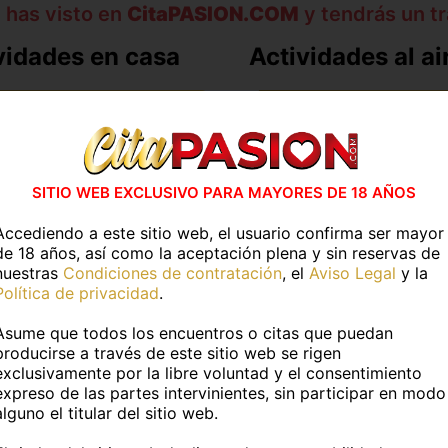
 has visto en
CitaPASION.COM
y tendrás un tr
vidades en casa
Actividades al air
R JUNTOS
BAILAR
NAR
IR A PESCAR
R JUNTOS
IR A UN RESTAURAN
SITIO WEB EXCLUSIVO PARA MAYORES DE 18 AÑOS
ERSAR
PASEAR POR LA CAL
Accediendo a este sitio web, el usuario confirma ser mayor
de 18 años, así como la aceptación plena y sin reservas de
R UN CAFE
PASEAR POR LA PLA
nuestras
Condiciones de contratación
, el
Aviso Legal
y la
Política de privacidad
.
UNA PELICULA
PATINAR
Asume que todos los encuentros o citas que puedan
producirse a través de este sitio web se rigen
exclusivamente por la libre voluntad y el consentimiento
expreso de las partes intervinientes, sin participar en modo
Más información
alguno el titular del sitio web.