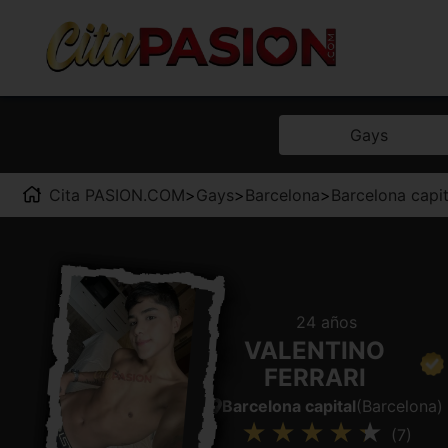
Gays
Cita PASION.COM
>
Gays
>
Barcelona
>
Barcelona capit
24 años
VALENTINO
FERRARI
Barcelona capital
(Barcelona)
(7)