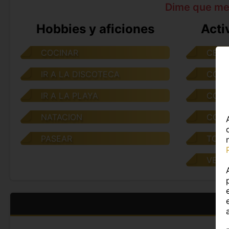
Dime que me
Hobbies y aficiones
Acti
COCINAR
CENA
IR A LA DISCOTECA
COCI
IR A LA PLAYA
COME
NATACION
CONV
PASEAR
TOMA
VER 