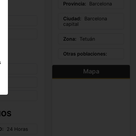
Provincia:
Barcelona
Ciudad:
Barcelona
capital
Zona:
Tetuán
Otras poblaciones:
s
Mapa
s
IOS
D
24 Horas