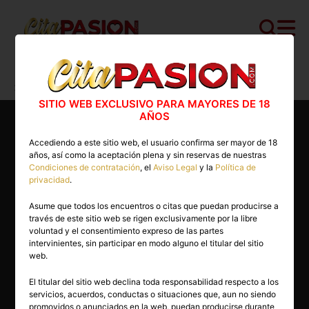
Cita PASION.COM
>
Gays
>
Madrid
>
Madrid capital
>
Lucas
SITIO WEB EXCLUSIVO PARA MAYORES DE 18
AÑOS
Accediendo a este sitio web, el usuario confirma ser mayor de 18
años, así como la aceptación plena y sin reservas de nuestras
Condiciones de contratación
, el
Aviso Legal
y la
Política de
privacidad
.
Asume que todos los encuentros o citas que puedan producirse a
través de este sitio web se rigen exclusivamente por la libre
voluntad y el consentimiento expreso de las partes
intervinientes, sin participar en modo alguno el titular del sitio
web.
El titular del sitio web declina toda responsabilidad respecto a los
servicios, acuerdos, conductas o situaciones que, aun no siendo
28 años
promovidos o anunciados en la web, puedan producirse durante