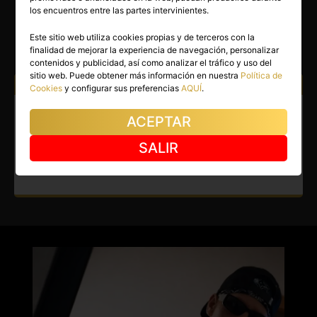
LUCAS
los encuentros entre las partes intervinientes.
Madrid capital
(Madrid)
Este sitio web utiliza cookies propias y de terceros con la
finalidad de mejorar la experiencia de navegación, personalizar
(2)
contenidos y publicidad, así como analizar el tráfico y uso del
sitio web. Puede obtener más información en nuestra
Política de
Atiendo a:
Hombres
Mujeres
Parejas
Cookies
y configurar sus preferencias
AQUÍ
.
Gay en Madrid capital. Mi
ACEPTAR
personalidad atrae y es
SALIR
encantadora.