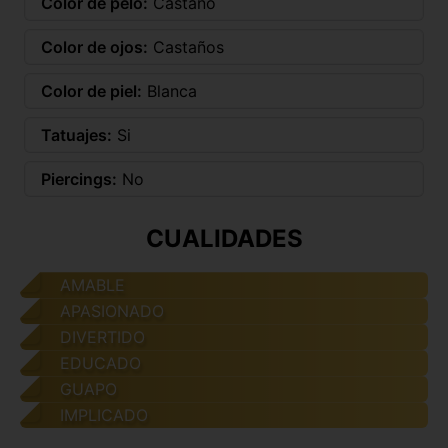
Color de pelo:
Castaño
Color de ojos:
Castaños
Color de piel:
Blanca
Tatuajes:
Si
Piercings:
No
CUALIDADES
AMABLE
APASIONADO
DIVERTIDO
EDUCADO
GUAPO
IMPLICADO