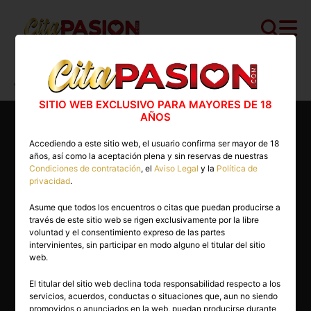
Cita PASION.COM
>
Gays
>
Valencia
>
Valencia capital
>
David G
SITIO WEB EXCLUSIVO PARA MAYORES DE 18
AÑOS
Accediendo a este sitio web, el usuario confirma ser mayor de 18
años, así como la aceptación plena y sin reservas de nuestras
Condiciones de contratación
, el
Aviso Legal
y la
Política de
privacidad
.
Asume que todos los encuentros o citas que puedan producirse a
través de este sitio web se rigen exclusivamente por la libre
voluntad y el consentimiento expreso de las partes
intervinientes, sin participar en modo alguno el titular del sitio
web.
El titular del sitio web declina toda responsabilidad respecto a los
servicios, acuerdos, conductas o situaciones que, aun no siendo
26 años
promovidos o anunciados en la web, puedan producirse durante