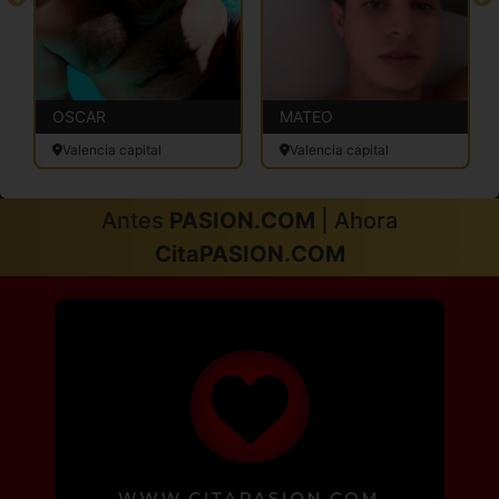
OSCAR
MATEO
Valencia capital
Valencia capital
Antes
PASION.COM
| Ahora
CitaPASION.COM