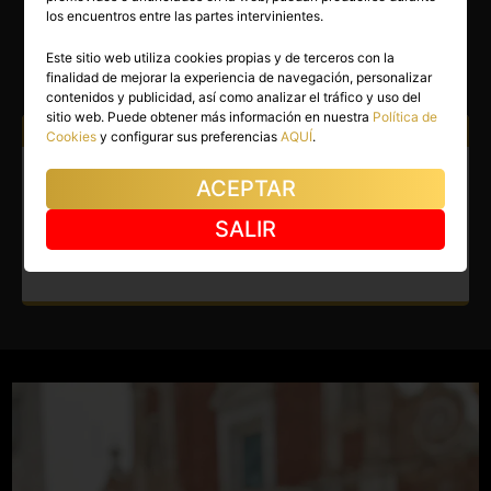
DAVID G
los encuentros entre las partes intervinientes.
Valencia capital
(Valencia)
Este sitio web utiliza cookies propias y de terceros con la
finalidad de mejorar la experiencia de navegación, personalizar
(1)
contenidos y publicidad, así como analizar el tráfico y uso del
sitio web. Puede obtener más información en nuestra
Política de
Atiendo a:
Hombres
Cookies
y configurar sus preferencias
AQUÍ
.
Gay en Valencia capital.
ACEPTAR
Moreno latino y barbero
SALIR
exótico recien llegado.