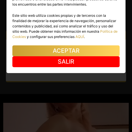
NATALIA
los encuentros entre las partes intervinientes.
Madrid capital
(Madrid)
Este sitio web utiliza cookies propias y de terceros con la
finalidad de mejorar la experiencia de navegación, personalizar
(15)
contenidos y publicidad, así como analizar el tráfico y uso del
sitio web. Puede obtener más información en nuestra
Política de
Atiendo a:
Hombres
Cookies
y configurar sus preferencias
AQUÍ
.
Masajista en Madrid capital.
ACEPTAR
Colombiana madurita
SALIR
masajista en Móstoles.