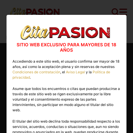
Cita PASION.COM
>
Masajistas
>
Madrid
>
Madrid capital
>
Natalia
SITIO WEB EXCLUSIVO PARA MAYORES DE 18
AÑOS
Accediendo a este sitio web, el usuario confirma ser mayor de 18
años, así como la aceptación plena y sin reservas de nuestras
Condiciones de contratación
, el
Aviso Legal
y la
Política de
privacidad
.
Asume que todos los encuentros o citas que puedan producirse a
través de este sitio web se rigen exclusivamente por la libre
voluntad y el consentimiento expreso de las partes
intervinientes, sin participar en modo alguno el titular del sitio
web.
El titular del sitio web declina toda responsabilidad respecto a los
servicios, acuerdos, conductas o situaciones que, aun no siendo
40 años
promovidos o anunciados en la web, puedan producirse durante