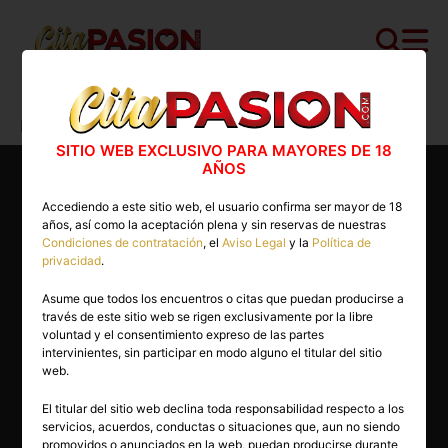
Cita PASION.COM
>
Masajistas
>
Madrid
>
Madrid capital
>
Jade
SITIO WEB EXCLUSIVO PARA MAYORES DE 18
AÑOS
Accediendo a este sitio web, el usuario confirma ser mayor de 18
años, así como la aceptación plena y sin reservas de nuestras
Condiciones de contratación
, el
Aviso Legal
y la
Política de
privacidad
.
Asume que todos los encuentros o citas que puedan producirse a
través de este sitio web se rigen exclusivamente por la libre
voluntad y el consentimiento expreso de las partes
intervinientes, sin participar en modo alguno el titular del sitio
web.
El titular del sitio web declina toda responsabilidad respecto a los
servicios, acuerdos, conductas o situaciones que, aun no siendo
35 años
promovidos o anunciados en la web, puedan producirse durante