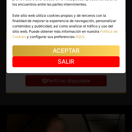
JADE
los encuentros entre las partes intervinientes.
Madrid capital
(Madrid)
Este sitio web utiliza cookies propias y de terceros con la
finalidad de mejorar la experiencia de navegación, personalizar
(68)
contenidos y publicidad, así como analizar el tráfico y uso del
sitio web. Puede obtener más información en nuestra
Política de
Atiendo a:
Hombres
Mujeres
Parejas
Cookies
y configurar sus preferencias
AQUÍ
.
Masajista en Madrid capital.
ACEPTAR
Masajista profesional española
SALIR
e independiente.
Perfil no disponible